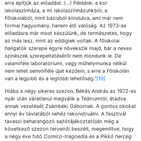
erre építjük az előadást. (…) Példánk: a kor
iskolaszínháza, a mi iskolaszínházunkból, a
Főiskolából, mint bázisból kiindulva, ami már nem
formai hagyomány, hanem élő valóság. Az 1973-as
előadásra már most készülünk, de természetes, hogy
az más lesz, mint az eddigiek voltak. A főiskolai
hallgatók szerepe egyre növekszik majd, bár a neves
színészek szerepeltetéséről nem mondunk le. De
valamiféle laboratóriumi, vagy műhelymunka nélkül
nem lehet semmiféle újat kezdeni, s erre a Főiskolán
van a legjobb és a legtöbb lehetőség.”
[19]
Hiába a négy sikeres szezon, Békés András az 1972-es
nyár után váratlanul megválik a Teátrumtól, átadva
annak vezetését Zsámbéki Gábornak. A pontos okokat
ennyi év távlatából nehéz rekonstruálni. A fesztivál
tavaszi beharangozó sajtótájékoztatóján még a
következő szezon terveiről beszélt, megemlítve, hogy
a négy éve futó
Comico-tragoedia
és a
Pikkó herceg