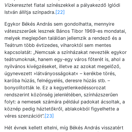
Vízkereszt
et fiatal színészekkel a pályakezdő Iglódi
István állítja színpadra.
[22]
Egykor Békés András sem gondolhatta, mennyire
váteszszerűek lesznek Bános Tibor 1969-es mondatai,
melyek meglepően találóan jellemzik a rendező és a
Teátrum több évtizedes, viharoktól sem mentes
kapcsolatát: „Nemcsak a színházakat nevezték egykor
teátrumoknak, hanem egy-egy város főterét is, ahol a
nyilvános kivégzéseket, illetve az azokat megelőző,
úgynevezett »látványosságokat« – kerékbe törés,
karóba húzás, felnégyelés, deresre húzás stb. –
bonyolították le. Ez a kegyetlenkedéssorozat
rendszerint közönség jelenlétében, színházszerűen
folyt: a nemesek számára például padokat ácsoltak, a
köznép pedig háztetőkről, ablakokból figyelhette a
véres szenzációt”.
[23]
Hét évnek kellett eltelni, míg Békés András visszatért