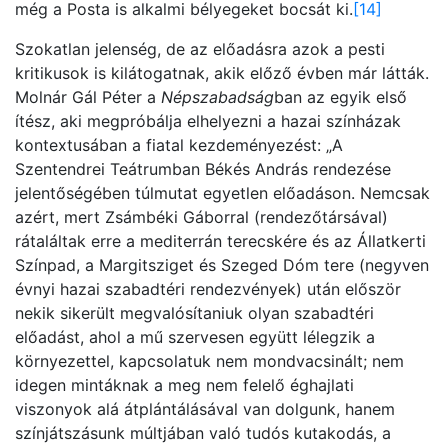
még a Posta is alkalmi bélyegeket bocsát ki.
[14]
Szokatlan jelenség, de az előadásra azok a pesti
kritikusok is kilátogatnak, akik előző évben már látták.
Molnár Gál Péter a
Népszabadság
ban az egyik első
ítész, aki megpróbálja elhelyezni a hazai színházak
kontextusában a fiatal kezdeményezést: „A
Szentendrei Teátrumban Békés András rendezése
jelentőségében túlmutat egyetlen előadáson. Nemcsak
azért, mert Zsámbéki Gáborral (rendezőtársával)
rátaláltak erre a mediterrán terecskére és az Állatkerti
Színpad, a Margitsziget és Szeged Dóm tere (negyven
évnyi hazai szabadtéri rendezvények) után először
nekik sikerült megvalósítaniuk olyan szabadtéri
előadást, ahol a mű szervesen együtt lélegzik a
környezettel, kapcsolatuk nem mondvacsinált; nem
idegen mintáknak a meg nem felelő éghajlati
viszonyok alá átplántálásával van dolgunk, hanem
színjátszásunk múltjában való tudós kutakodás, a