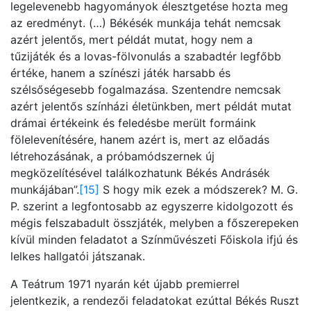
legelevenebb hagyományok élesztgetése hozta meg
az eredményt. (…) Békésék munkája tehát nemcsak
azért jelentős, mert példát mutat, hogy nem a
tűzijáték és a lovas-fölvonulás a szabadtér legfőbb
értéke, hanem a színészi játék harsabb és
szélsőségesebb fogalmazása. Szentendre nemcsak
azért jelentős színházi életünkben, mert példát mutat
drámai értékeink és feledésbe merült formáink
fölelevenítésére, hanem azért is, mert az előadás
létrehozásának, a próbamódszernek új
megközelítésével találkozhatunk Békés Andrásék
munkájában”.
[15]
S hogy mik ezek a módszerek? M. G.
P. szerint a legfontosabb az egyszerre kidolgozott és
mégis felszabadult összjáték, melyben a főszerepeken
kívül minden feladatot a Színművészeti Főiskola ifjú és
lelkes hallgatói játszanak.
A Teátrum 1971 nyarán két újabb premierrel
jelentkezik, a rendezői feladatokat ezúttal Békés Ruszt