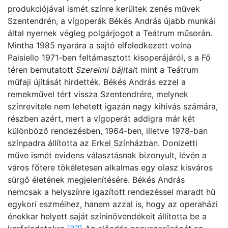
produkciójával ismét színre kerültek zenés művek
Szentendrén, a vígoperák Békés András újabb munkái
által nyernek végleg polgárjogot a Teátrum műsorán.
Mintha 1985 nyarára a sajtó elfeledkezett volna
Paisiello 1971-ben feltámasztott kisoperájáról, s a Fő
téren bemutatott
Szerelmi bájital
t mint a Teátrum
műfaji újítását hirdették. Békés András ezzel a
remekművel tért vissza Szentendrére, melynek
színrevitele nem lehetett igazán nagy kihívás számára,
részben azért, mert a vígoperát addigra már két
különböző rendezésben, 1964-ben, illetve 1978-ban
színpadra állította az Erkel Színházban. Donizetti
műve ismét evidens választásnak bizonyult, lévén a
város főtere tökéletesen alkalmas egy olasz kisváros
sürgő életének megjelenítésére. Békés András
nemcsak a helyszínre igazított rendezéssel maradt hű
egykori eszméihez, hanem azzal is, hogy az operaházi
énekkar helyett saját színinövendékeit állította be a