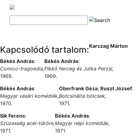
Karczag Márton
Kapcsolódó tartalom:
Békés András
:
Békés András
:
Comico-tragoedia,
Pikkó herceg és Jutka Perzsi,
1969.
1969.
Békés András
:
Oberfrank Géza, Ruszt József
:
Magyar vásári komédiák,
Botcsinálta bölcsek,
1970.
1971.
Sík Ferenc
:
Békés András
:
Szüzesség acél-tüköre,
Magyar népi komédiák,
1971.
1971.