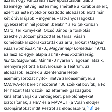
azzal, hogy változatlan szereposztásban újabb
tizennégy hétvégi esten megismételte a korábbi sikert,
ezért az este nyolckor kezdődő előadások előtt már
két órával újabb – ingyenes – látványosságokkal
igyekezett minél jobban „belakni” a Fő (akkoriban
Marx) tér környékét. Olcsó János (a főiskolás
Székhelyi József játszotta) és társai vásári
komédiákkal szórakoztatták az arra járókat (
Magyar
vásári komédiák
, 1970.,
Magyar népi komédiák
, 1971.).
Ez lesz az egyik alapja az 1979-es
Köztársasági
huntzutságok
nak. Már 1970 nyarán világosan látszik,
mennyire jót tett a kisvárosnak a Teátrum: az
előadások lesznek a Szentendrei Hetek
eseménysorozat nyitó-, illetve záróeseményei, a
MACIVA-tól bérelt nézőteret 100 székkel bővítik, a Fő
tér házait tatarozzák, az éttermek gazdagabb
kínálattal várják a vendégeket, parkolóhelyeket
biztosítanak, a HÉV és a MÁVAUT (a Volán elődje)
különjáratokat indít Pestről az előadásokra,
[13]
de