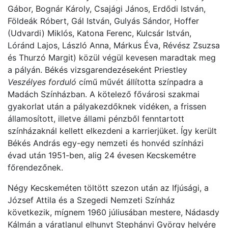
Gábor, Bognár Károly, Csajági János, Erdődi István,
Földeák Róbert, Gál István, Gulyás Sándor, Hoffer
(Udvardi) Miklós, Katona Ferenc, Kulcsár István,
Lóránd Lajos, László Anna, Márkus Éva, Révész Zsuzsa
és Thurzó Margit) közül végül kevesen maradtak meg
a pályán. Békés vizsgarendezéseként Priestley
Veszélyes forduló
című művét állította színpadra a
Madách Színházban. A kötelező fővárosi szakmai
gyakorlat után a pályakezdőknek vidéken, a frissen
államosított, illetve állami pénzből fenntartott
színházaknál kellett elkezdeni a karrierjüket. Így került
Békés András egy-egy nemzeti és honvéd színházi
évad után 1951-ben, alig 24 évesen Kecskemétre
főrendezőnek.
Négy Kecskeméten töltött szezon után az Ifjúsági, a
József Attila és a Szegedi Nemzeti Színház
következik, mígnem 1960 júliusában mestere, Nádasdy
Kálmán a váratlanul elhunyt Stephányi György helyére