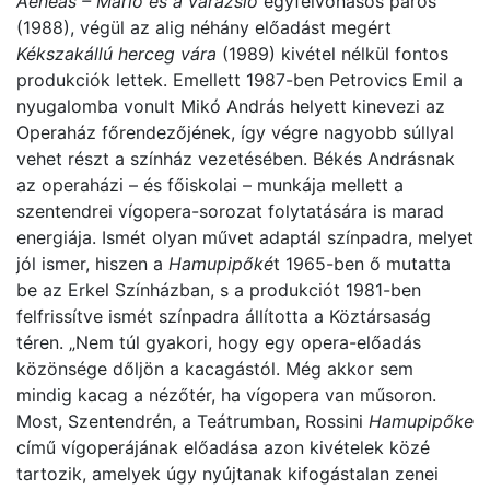
Aeneas – Mario és a varázsló
egyfelvonásos páros
(1988), végül az alig néhány előadást megért
Kékszakállú herceg vára
(1989) kivétel nélkül fontos
produkciók lettek. Emellett 1987-ben Petrovics Emil a
nyugalomba vonult Mikó András helyett kinevezi az
Operaház főrendezőjének, így végre nagyobb súllyal
vehet részt a színház vezetésében. Békés Andrásnak
az operaházi – és főiskolai – munkája mellett a
szentendrei vígopera-sorozat folytatására is marad
energiája. Ismét olyan művet adaptál színpadra, melyet
jól ismer, hiszen a
Hamupipőké
t 1965-ben ő mutatta
be az Erkel Színházban, s a produkciót 1981-ben
felfrissítve ismét színpadra állította a Köztársaság
téren. „Nem túl gyakori, hogy egy opera-előadás
közönsége dőljön a kacagástól. Még akkor sem
mindig kacag a nézőtér, ha vígopera van műsoron.
Most, Szentendrén, a Teátrumban, Rossini
Hamupipőke
című vígoperájának előadása azon kivételek közé
tartozik, amelyek úgy nyújtanak kifogástalan zenei