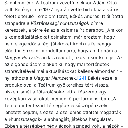
Szentendrére. A Teátrum vezetője ekkor Ádám Ottó
volt. Kerényi Imre 1977 nyarán vette birtokba a város
fölött elterülő Templom teret, Békés András itt állította
színpadra a
Köztársasági huntzutságok
címre
keresztelt, a térre és az alkalomra írt darabot
.
„Amikor
a komédiásjátékokat csináltam, már éreztem, hogy
nem elegendő: a régi játékokat ironikus felhanggal
előadni. Sokszor gondoltam arra, hogy amit apám a
Magyar Pitaval
-ban közreadott, azok a kor krimijei. Az
az elgondolásom alakult ki, hogy mai történetek
színrevitelével mai aktualitásokat kellene elmondani” –
nyilatkozta a
Magyar Nemzet
nek.
[24]
Békés ezzel a
produkcióval a Teátrum gyökereihez tért vissza,
hiszen ismét a főiskolásoké lett a főszerep egy
középkori vásárokat megidéző performanszban. „A
Templom tér lezárt térségébe »csúszópénzzel«
lehetett bejutni, s ezzel a szellemes ötlettel megadták
a »huntzutságok« alaphangját, játékos hangulatát.
Ebben a térségben négy ácsolt színpad volt, a nézők –