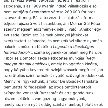
Élő színház eleven városban
: ez lett a Teátrum
szlogenje, s az 1969 nyarán induló vállalkozás első
bemutatójára Szentendre városa 280.000 forintot
szavazott meg. Bár a tervezett színjátszási forma
teljesen újszerű volt hazánkban, ám Molnár Gál Péter
szerint mégsem előzmények nélkül való: „Amikor egy
évtizede Kazimierz Dejmek ólengyel játékokat
szerkesztett színpadra, és nemzetközi sikere nyomán
nálunk is műsorra tűzték a
Legenda a dicsőséges
feltámadásról-
t, szinte ugyanekkor jelent meg Kardos
Tibor és Dömötör Tekla kétkötetes munkája
(Régi
magyar drámai emlékek
), amely hívogatóan kínálta,
hogy kátyúba keveredett színjátszásunk megfrissüljön
az erőteljes színi formákat nyújtó szövegtöredékekkel.
Mennyire irigykedtünk, amikor De Bosióék társulata
bemutatta fölfedezését, az irodalomtörténetből
színpadra vonszolt Ruzzantét és arra gondoltunk:
hiszen nekünk is van gazdag hagyományunk,
amelyhez nem nyúlt eddig színházi ember, holott ezek