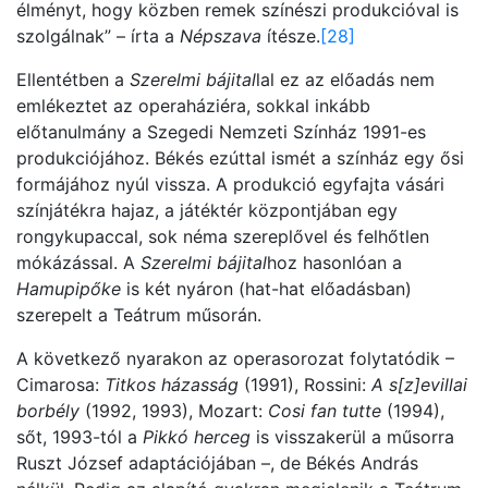
élményt, hogy közben remek színészi produkcióval is
szolgálnak” – írta a
Népszava
ítésze.
[28]
Ellentétben a
Szerelmi bájital
lal ez az előadás nem
emlékeztet az operaháziéra, sokkal inkább
előtanulmány a Szegedi Nemzeti Színház 1991-es
produkciójához. Békés ezúttal ismét a színház egy ősi
formájához nyúl vissza. A produkció egyfajta vásári
színjátékra hajaz, a játéktér központjában egy
rongykupaccal, sok néma szereplővel és felhőtlen
mókázással. A
Szerelmi bájital
hoz hasonlóan a
Hamupipőke
is két nyáron (hat-hat előadásban)
szerepelt a Teátrum műsorán.
A következő nyarakon az operasorozat folytatódik –
Cimarosa:
Titkos házasság
(1991), Rossini:
A s[z]evillai
borbély
(1992, 1993), Mozart:
Cosi fan tutte
(1994),
sőt, 1993-tól a
Pikkó herceg
is visszakerül a műsorra
Ruszt József adaptációjában –, de Békés András