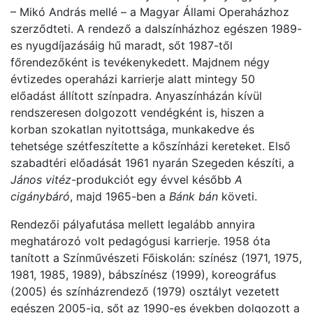
– Mikó András mellé – a Magyar Állami Operaházhoz
szerződteti. A rendező a dalszínházhoz egészen 1989-
es nyugdíjazásáig hű maradt, sőt 1987-től
főrendezőként is tevékenykedett. Majdnem négy
évtizedes operaházi karrierje alatt mintegy 50
előadást állított színpadra. Anyaszínházán kívül
rendszeresen dolgozott vendégként is, hiszen a
korban szokatlan nyitottsága, munkakedve és
tehetsége szétfeszítette a kőszínházi kereteket. Első
szabadtéri előadását 1961 nyarán Szegeden készíti, a
János vitéz
-produkciót egy évvel később
A
cigánybáró
, majd 1965-ben a
Bánk bán
követi.
Rendezői pályafutása mellett legalább annyira
meghatározó volt pedagógusi karrierje. 1958 óta
tanított a Színművészeti Főiskolán: színész (1971, 1975,
1981, 1985, 1989), bábszínész (1999), koreográfus
(2005) és színházrendező (1979) osztályt vezetett
egészen 2005-ig, sőt az 1990-es években dolgozott a