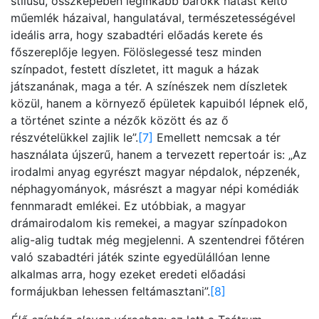
stílusú, összképében leginkább barokk hatást keltő
műemlék házaival, hangulatával, természetességével
ideális arra, hogy szabadtéri előadás kerete és
főszereplője legyen. Fölöslegessé tesz minden
színpadot, festett díszletet, itt maguk a házak
játszanának, maga a tér. A színészek nem díszletek
közül, hanem a környező épületek kapuiból lépnek elő,
a történet szinte a nézők között és az ő
részvételükkel zajlik le”.
[7]
Emellett nemcsak a tér
használata újszerű, hanem a tervezett repertoár is: „Az
irodalmi anyag egyrészt magyar népdalok, népzenék,
néphagyományok, másrészt a magyar népi komédiák
fennmaradt emlékei. Ez utóbbiak, a magyar
drámairodalom kis remekei, a magyar színpadokon
alig-alig tudtak még megjelenni. A szentendrei főtéren
való szabadtéri játék szinte egyedülállóan lenne
alkalmas arra, hogy ezeket eredeti előadási
formájukban lehessen feltámasztani”.
[8]