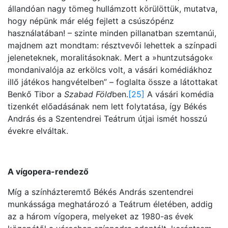
állandóan nagy tömeg hullámzott körülöttük, mutatva,
hogy népünk már elég fejlett a csúszópénz
használatában! – szinte minden pillanatban szemtanúi,
majdnem azt mondtam: résztvevői lehettek a színpadi
jeleneteknek, moralitásoknak. Mert a »huntzutságok«
mondanivalója az erkölcs volt, a vásári komédiákhoz
illő játékos hangvételben” – foglalta össze a látottakat
Benkő Tibor a
Szabad Föld
ben.
[25]
A vásári komédia
tizenkét előadásának nem lett folytatása, így Békés
András és a Szentendrei Teátrum útjai ismét hosszú
évekre elváltak.
A vígopera-rendező
Míg a színházteremtő Békés András szentendrei
munkássága meghatározó a Teátrum életében, addig
az a három vígopera, melyeket az 1980-as évek