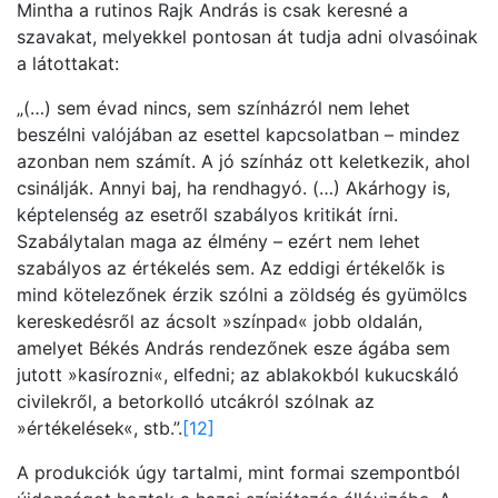
Mintha a rutinos Rajk András is csak keresné a
szavakat, melyekkel pontosan át tudja adni olvasóinak
a látottakat:
„(…) sem évad nincs, sem színházról nem lehet
beszélni valójában az esettel kapcsolatban – mindez
azonban nem számít. A jó színház ott keletkezik, ahol
csinálják. Annyi baj, ha rendhagyó. (…) Akárhogy is,
képtelenség az esetről szabályos kritikát írni.
Szabálytalan maga az élmény – ezért nem lehet
szabályos az értékelés sem. Az eddigi értékelők is
mind kötelezőnek érzik szólni a zöldség és gyümölcs
kereskedésről az ácsolt »színpad« jobb oldalán,
amelyet Békés András rendezőnek esze ágába sem
jutott »kasírozni«, elfedni; az ablakokból kukucskáló
civilekről, a betorkolló utcákról szólnak az
»értékelések«, stb.”.
[12]
A produkciók úgy tartalmi, mint formai szempontból