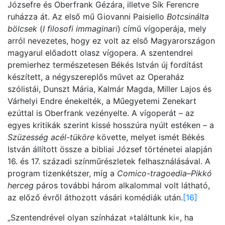
Józsefre és Oberfrank Gézára, illetve Sík Ferencre
ruházza át. Az első mű Giovanni Paisiello
Botcsinálta
bölcsek
(
I filosofi immaginari
) című vígoperája, mely
arról nevezetes, hogy ez volt az első Magyarországon
magyarul előadott olasz vígopera. A szentendrei
premierhez természetesen Békés István új fordítást
készített, a négyszereplős művet az Operaház
szólistái, Dunszt Mária, Kalmár Magda, Miller Lajos és
Várhelyi Endre énekelték, a Műegyetemi Zenekart
ezúttal is Oberfrank vezényelte. A vígoperát – az
egyes kritikák szerint kissé hosszúra nyúlt estéken – a
Szüzesség acél-tüköre
követte, melyet ismét Békés
István állított össze a bibliai József történetei alapján
16. és 17. századi színműrészletek felhasználásával. A
program tizenkétszer, míg a
Comico-tragoedia–Pikkó
herceg
páros további három alkalommal volt látható,
az előző évről áthozott vásári komédiák után.
[16]
„Szentendrével olyan színházat »találtunk ki«, ha