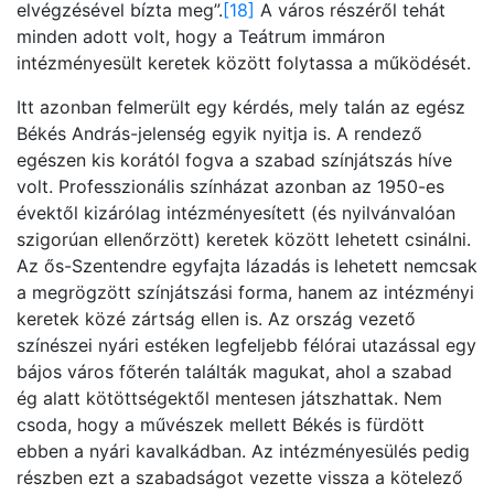
elvégzésével bízta meg”.
[18]
A város részéről tehát
minden adott volt, hogy a Teátrum immáron
intézményesült keretek között folytassa a működését.
Itt azonban felmerült egy kérdés, mely talán az egész
Békés András-jelenség egyik nyitja is. A rendező
egészen kis korától fogva a szabad színjátszás híve
volt. Professzionális színházat azonban az 1950-es
évektől kizárólag intézményesített (és nyilvánvalóan
szigorúan ellenőrzött) keretek között lehetett csinálni.
Az ős-Szentendre egyfajta lázadás is lehetett nemcsak
a megrögzött színjátszási forma, hanem az intézményi
keretek közé zártság ellen is. Az ország vezető
színészei nyári estéken legfeljebb félórai utazással egy
bájos város főterén találták magukat, ahol a szabad
ég alatt kötöttségektől mentesen játszhattak. Nem
csoda, hogy a művészek mellett Békés is fürdött
ebben a nyári kavalkádban. Az intézményesülés pedig
részben ezt a szabadságot vezette vissza a kötelező