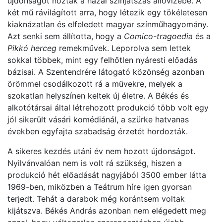
újdonságot hoztak a hazai színjátszás állóvizébe. A
két mű rávilágított arra, hogy létezik egy tökéletesen
kiaknázatlan és elfeledett magyar színműhagyomány.
Azt senki sem állította, hogy a
Comico-tragoedia
és a
Pikkó herceg
remekművek. Leporolva sem lettek
sokkal többek, mint egy felhőtlen nyáresti előadás
bázisai. A Szentendrére látogató közönség azonban
örömmel csodálkozott rá a művekre, melyek a
szokatlan helyszínen keltek új életre. A Békés és
alkotótársai által létrehozott produkció több volt egy
jól sikerült vásári komédiánál, a szürke hatvanas
években egyfajta szabadság érzetét hordozták.
A sikeres kezdés utáni év nem hozott újdonságot.
Nyilvánvalóan nem is volt rá szükség, hiszen a
produkció hét előadását nagyjából 3500 ember látta
1969-ben, miközben a Teátrum híre igen gyorsan
terjedt. Tehát a darabok még korántsem voltak
kijátszva. Békés András azonban nem elégedett meg