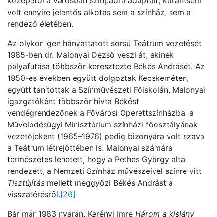
közepétől a városban színpadra adaptált, korántsem
volt ennyire jelentős alkotás sem a színház, sem a
rendező életében.
Az olykor igen hányattatott sorsú Teátrum vezetését
1985-ben dr. Malonyai Dezső veszi át, akinek
pályafutása többször keresztezte Békés Andrásét. Az
1950-es években együtt dolgoztak Kecskeméten,
együtt tanítottak a Színművészeti Főiskolán, Malonyai
igazgatóként többször hívta Békést
vendégrendezőnek a Fővárosi Operettszínházba, a
Művelődésügyi Minisztérium színházi főosztályának
vezetőjeként (1965–1976) pedig bizonyára volt szava
a Teátrum létrejöttében is. Malonyai számára
természetes lehetett, hogy a Pethes György által
rendezett, a Nemzeti Színház művészeivel színre vitt
Tisztújítás
mellett meggyőzi Békés Andrást a
visszatérésről.
[26]
Bár már 1983 nyarán, Kerényi Imre
Három a kislány