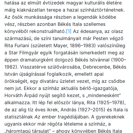
hatása az elmúlt évtizedek magyar kulturális életére
máig kiaknázatlan terepe a hazai színháztörténetnek.
Az ősök munkássága részben a legendák ködébe
vész, részben azonban Békés Itala szellemes
könyvéből rekonstruálható.
[1]
Az édesanya, az olasz
származású, de színi tanulmányait már Pesten végző
Rita Furlani (született Mayer, 1896–1983) valószínűleg
a Star Filmgyár egyik forgatásán ismerkedett meg az
éppen dramaturgként dolgozó Békés Istvánnal (1900–
1982). Visszatérve szülővárosába, Debrecenbe, Békés
István újságírással foglalkozik, emellett apai
örökségét, egy divatáru üzletet vezet, míg az csődbe
nem jut. Ekkor a színház aktuális bérlő-igazgatója,
Horváth Árpád nyújt segítő kezet, s „mindenesként”
alkalmazza. Itt lép fel először lánya, Rita (1925–1978),
de az alig tíz éves ikrek, András (1927–2015) és Itala is
statisztálnak
Az ember tragédiájá
ban. A gyerekeknek
ugyanis ekkor már régóta lételeme a színház, a
„háromtagú társulat” – ahogy könyvében Békés Itala