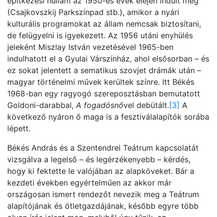
építkezési hullám az 1950-es évek elején indult meg
(Csajkovszkij Parkszínpad stb.), amikor a nyári
kulturális programokat az állam nemcsak biztosítani,
de felügyelni is igyekezett. Az 1956 utáni enyhülés
jeleként Miszlay István vezetésével 1965-ben
indulhatott el a Gyulai Várszínház, ahol elsősorban – és
ez sokat jelentett a sematikus szovjet drámák után –
magyar történelmi művek kerültek színre. Itt Békés
1968-ban egy ragyogó szereposztásban bemutatott
Goldoni-darabbal,
A fogadósnő
vel debütált.
[3]
A
következő nyáron ő maga is a fesztiválalapítók sorába
lépett.
Békés András és a Szentendrei Teátrum kapcsolatát
vizsgálva a legelső – és legérzékenyebb – kérdés,
hogy ki fektette le valójában az alapköveket. Bár a
kezdeti években egyértelműen az akkor már
országosan ismert rendezőt nevezik meg a Teátrum
alapítójának és ötletgazdájának, később egyre több