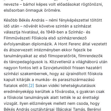
nevezte – bárhol képes volt előadásokat rögtönözni,
elsősorban önmaguk örömére.
Később Békés András – némi fényképészettel töltött
idő után – nővérét követve szintén a színházat
választja hivatásul, és 1949-ben a Színház- és
Filmművészeti Főiskola első színházrendező
évfolyamában diplomázik. A Hont Ferenc által vezetett
és átszervezett intézményben ekkor fejezik be
tanulmányaikat az első filmoperatőrök, filmrendezők
és táncpedagógusok is. Közvetlenül a világháború után
nagyon fontos lett a Szovjetunióból frissen hazatért
színházi szakembernek, hogy az újraindított főiskola
kapuit kitárják a munkás- és parasztszármazású
fiatalok előtt.
[2]
Sokan vidéki tehetségkutatások
eredményeképp kerültek a fővárosba, s gyakran csak
a főiskolai tanulmányaik alatt tették le az érettségi
vizsgát. Ilyen előzmények mellett nem csoda, hogy
Békés András osztálytársai (Bácskai Tamás, Berényi