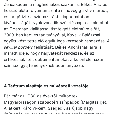
Zeneakadémia magánénekes szakán is. Békés András
hosszú élete folyamán szinte mindvégig aktív maradt,
és megőrizte a színház iránti kiapadhatatlan
kíváncsiságát. Nyolcvanadik születésnapja alkalmából
az Operaház kiállítással tisztelgett életműve előtt,
2009-ben kedves tanítványával, Kovalik Balázzsal
együtt készítette elő egyik legsikeresebb rendezése,
A
sevillai borbély
felújítását. Békés Andrásnak arra is
maradt ideje, hogy hagyatékát rendezze, és az
értékesnek ítélt dokumentumokat a különféle hazai
színházi gyűjteményeknek adományozza.
A Teátrum alapítója és művészeti vezetője
Bár már az 1930-as évektől működtek
Magyarországon szabadtéri színpadok (Margitsziget,
Állatkert, Károlyi-kert, Szeged), az újabb nagy