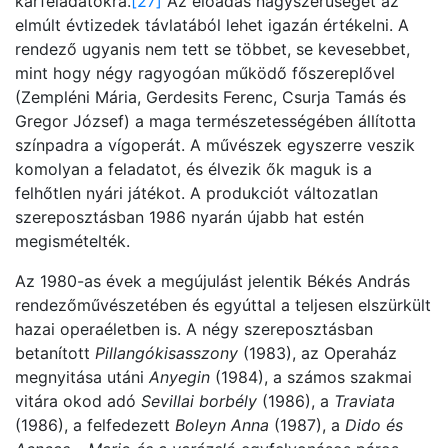
karfeladatokra.
[27]
Az előadás nagyszerűségét az
elmúlt évtizedek távlatából lehet igazán értékelni. A
rendező ugyanis nem tett se többet, se kevesebbet,
mint hogy négy ragyogóan működő főszereplővel
(Zempléni Mária, Gerdesits Ferenc, Csurja Tamás és
Gregor József) a maga természetességében állította
színpadra a vígoperát. A művészek egyszerre veszik
komolyan a feladatot, és élvezik ők maguk is a
felhőtlen nyári játékot. A produkciót változatlan
szereposztásban 1986 nyarán újabb hat estén
megismételték.
Az 1980-as évek a megújulást jelentik Békés András
rendezőművészetében és egyúttal a teljesen elszürkült
hazai operaéletben is. A négy szereposztásban
betanított
Pillangókisasszony
(1983), az Operaház
megnyitása utáni
Anyegin
(1984), a számos szakmai
vitára okod adó
Sevillai borbély
(1986), a
Traviata
(1986), a felfedezett
Boleyn Anna
(1987), a
Dido és