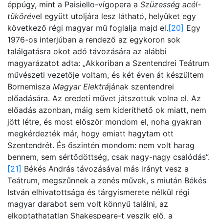
éppúgy, mint a Paisiello-vígopera a
Szüzesség acél-
tüköré
vel együtt utoljára lesz látható, helyüket egy
következő régi magyar mű foglalja majd el.
[20]
Egy
1976-os interjúban a rendező az egykoron sok
találgatásra okot adó távozására az alábbi
magyarázatot adta: „Akkoriban a Szentendrei Teátrum
művészeti vezetője voltam, és két éven át készültem
Bornemisza
Magyar Elektrá
jának szentendrei
előadására. Az eredeti művet játszottuk volna el. Az
előadás azonban, máig sem kideríthető ok miatt, nem
jött létre, és most először mondom el, noha gyakran
megkérdezték már, hogy emiatt hagytam ott
Szentendrét. És őszintén mondom: nem volt harag
bennem, sem sértődöttség, csak nagy-nagy csalódás”.
[21]
Békés András távozásával más irányt vesz a
Teátrum, megszűnnek a zenés művek, s miután Békés
István elhivatottsága és tárgyismerete nélkül régi
magyar darabot sem volt könnyű találni, az
elkoptathatatlan Shakespeare-t veszik elő, a