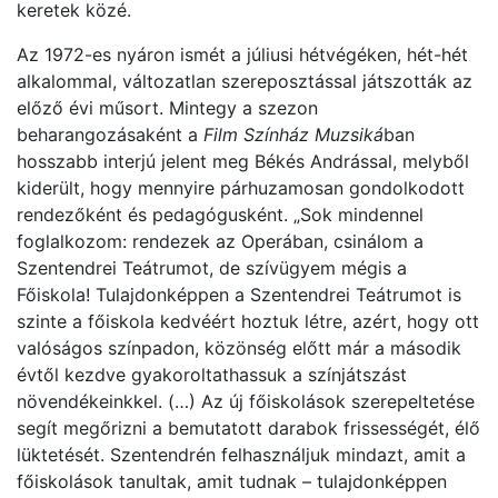
keretek közé.
Az 1972-es nyáron ismét a júliusi hétvégéken, hét-hét
alkalommal, változatlan szereposztással játszották az
előző évi műsort. Mintegy a szezon
beharangozásaként a
Film Színház Muzsiká
ban
hosszabb interjú jelent meg Békés Andrással, melyből
kiderült, hogy mennyire párhuzamosan gondolkodott
rendezőként és pedagógusként. „Sok mindennel
foglalkozom: rendezek az Operában, csinálom a
Szentendrei Teátrumot, de szívügyem mégis a
Főiskola! Tulajdonképpen a Szentendrei Teátrumot is
szinte a főiskola kedvéért hoztuk létre, azért, hogy ott
valóságos színpadon, közönség előtt már a második
évtől kezdve gyakoroltathassuk a színjátszást
növendékeinkkel. (…) Az új főiskolások szerepeltetése
segít megőrizni a bemutatott darabok frissességét, élő
lüktetését. Szentendrén felhasználjuk mindazt, amit a
főiskolások tanultak, amit tudnak – tulajdonképpen