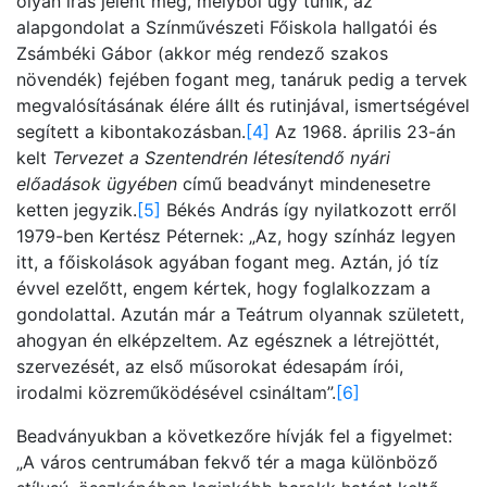
olyan írás jelent meg, melyből úgy tűnik, az
alapgondolat a Színművészeti Főiskola hallgatói és
Zsámbéki Gábor (akkor még rendező szakos
növendék) fejében fogant meg, tanáruk pedig a tervek
megvalósításának élére állt és rutinjával, ismertségével
segített a kibontakozásban.
[4]
Az 1968. április 23-án
kelt
Tervezet a Szentendrén létesítendő nyári
előadások ügyében
című beadványt mindenesetre
ketten jegyzik.
[5]
Békés András így nyilatkozott erről
1979-ben Kertész Péternek: „Az, hogy színház legyen
itt, a főiskolások agyában fogant meg. Aztán, jó tíz
évvel ezelőtt, engem kértek, hogy foglalkozzam a
gondolattal. Azután már a Teátrum olyannak született,
ahogyan én elképzeltem. Az egésznek a létrejöttét,
szervezését, az első műsorokat édesapám írói,
irodalmi közreműködésével csináltam”.
[6]
Beadványukban a következőre hívják fel a figyelmet:
„A város centrumában fekvő tér a maga különböző