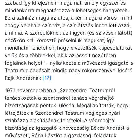
szabad így kifejeznem magamat, amely egyszer és
mindenkorra meghatározza a lehetséges hangvételt.
Ez a színház maga az utca, a tér, maga a város – mint
ahogy valaha a színház, a színjátszás innen lett azzá,
ami ma. A szereplőknek az ingyen (és szívesen látott)
nézőkön kell keresztülpréselniük magukat, így
mondhatni lehetetlen, hogy elveszítsék kapcsolatukat
velük és a többiekkel, akik az ácsolt nézőtéren
foglalnak helyet” – nyilatkozta a művészeti igazgató a
Teátrum előadásait mindig nagy rokonszenvvel kísérő
Rajk Andrásnak.
[17]
1971 novemberében a „Szentendrei Teátrumról
tanácskoztak a szentendrei tanács végrehajtó
bizottságának pénteki ülésén. Megállapították, hogy
létrejöttek a Szentendrei Teátrum végleges nyári
színházzá alakításának feltételei. A végrehajtó
bizottság az igazgató kinevezéséig Békés Andrást a
művészeti, Róna Lászlót a gazdasági feladatok