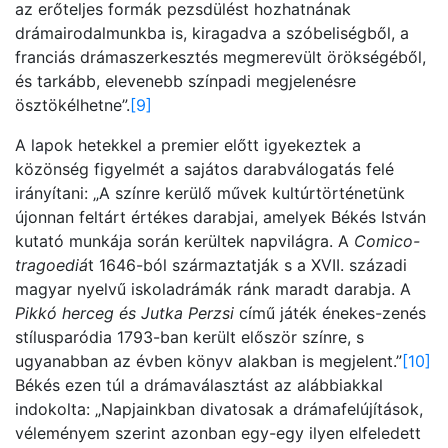
az erőteljes formák pezsdülést hozhatnának
drámairodalmunkba is, kiragadva a szóbeliségből, a
franciás drámaszerkesztés megmerevült örökségéből,
és tarkább, elevenebb színpadi megjelenésre
ösztökélhetne”.
[9]
A lapok hetekkel a premier előtt igyekeztek a
közönség figyelmét a sajátos darabválogatás felé
irányítani: „A színre kerülő művek kultúrtörténetünk
újonnan feltárt értékes darabjai, amelyek Békés István
kutató munkája során kerültek napvilágra. A
Comico-
tragoediá
t 1646-ból származtatják s a XVII. századi
magyar nyelvű iskoladrámák ránk maradt darabja. A
Pikkó herceg és Jutka Perzsi
című játék énekes-zenés
stílusparódia 1793-ban került először színre, s
ugyanabban az évben könyv alakban is megjelent.”
[10]
Békés ezen túl a drámaválasztást az alábbiakkal
indokolta: „Napjainkban divatosak a drámafelújítások,
véleményem szerint azonban egy-egy ilyen elfeledett