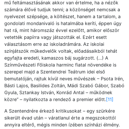
mű feltámasztásának akkor van értelme, ha a nézők
számára élővé tudjuk tenni; a közönséget nemcsak a
nyelvezet szépsége, a költészet, hanem a tartalom, a
gondolati mondanivaló is hatalmába keríti, éppen úgy
hat rá, mint háromszáz évvel ezelőtt, amikor először
vetették papírra vagy játszották el. Ezért esett
választásom erre az iskoladrámára. Az iskolai
színjátszók műkedvelők voltak, előadásaikból tehát
egyfajta eredeti, kamaszos báj sugárzott. (…) A
Színművészeti Főiskola harminc fiatal növendéke is
szerepel majd a Szentendrei Teátrum idei első
bemutatóján, rajtuk kívül neves művészek – Psota Irén,
Básti Lajos, Basilides Zoltán, Mádi Szabó Gábor, Szabó
Gyula, Sztankay István, Konrád Antal – működnek
közre” – nyilatkozta a rendező a premier előtt.
[11]
A Szentendrére érkező kritikusokat – egy szürkére
sikerült évad után – váratlanul érte a megszokottól
annyira eltérő, mégis minden ízében színházi élmény.