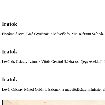
Iratok
Elszámoló levél Bizó Gyulának, a Művelődési Minisztérium Színházi
Iratok
Levél dr. Csicsay Ivánnak Vörös Gézától [kézírásos rájegyzésekkel
Iratok
Levél Csicsay Ivántól Orbán Lászlónak, a művelődésügyi miniszter e