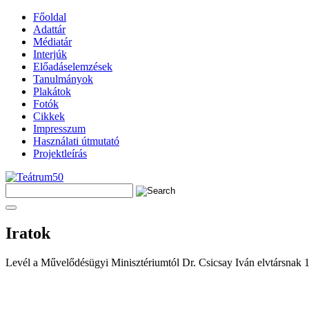
Főoldal
Adattár
Médiatár
Interjúk
Előadáselemzések
Tanulmányok
Plakátok
Fotók
Cikkek
Impresszum
Használati útmutató
Projektleírás
Iratok
Levél a Művelődésügyi Minisztériumtól Dr. Csicsay Iván elvtársnak 