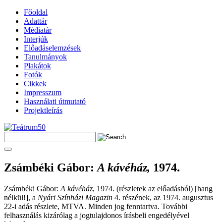
Főoldal
Adattár
Médiatár
Interjúk
Előadáselemzések
Tanulmányok
Plakátok
Fotók
Cikkek
Impresszum
Használati útmutató
Projektleírás
Zsámbéki Gábor
:
A kávéház,
1974.
Zsámbéki Gábor:
A kávéház
, 1974. (részletek az előadásból) [hang
nélkül!], a
Nyári Színházi Magazin
4. részének, az 1974. augusztus
22-i adás részlete, MTVA. Minden jog fenntartva. További
felhasználás kizárólag a jogtulajdonos írásbeli engedélyével