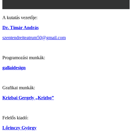
A kutatás vezetője:
Dr. Timár András
szentendreiteatrum50@gmail.com
Programozási munkák:
gallaidesign
Grafikai munkák:
Krizbai Gergely „Krizbo”
Felelős kiadó:
Lőrinczy György