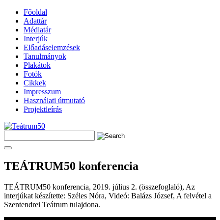
Főoldal
Adattár
Médiatár
Interjúk
Előadáselemzések
Tanulmányok
Plakátok
Fotók
Cikkek
Impresszum
Használati útmutató
Projektleírás
TEÁTRUM50 konferencia
TEÁTRUM50 konferencia, 2019. július 2. (összefoglaló), Az
interjúkat készítette: Széles Nóra, Videó: Balázs József, A felvétel a
Szentendrei Teátrum tulajdona.