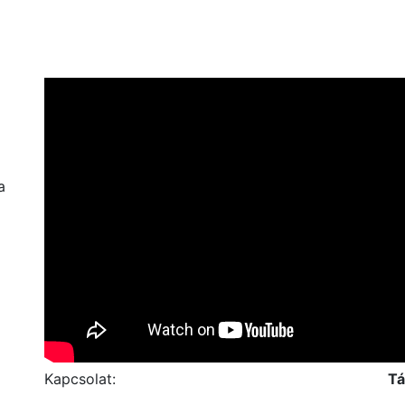
a
Kapcsolat:
Tá