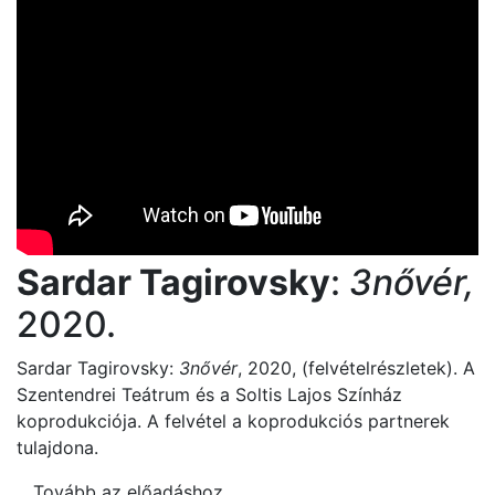
Sardar Tagirovsky
:
3nővér,
2020.
Sardar Tagirovsky:
3nővér
, 2020, (felvételrészletek). A
Szentendrei Teátrum és a Soltis Lajos Színház
koprodukciója. A felvétel a koprodukciós partnerek
tulajdona.
Tovább az előadáshoz