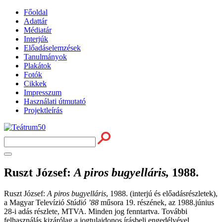
Főoldal
Adattár
Médiatár
Interjúk
Előadáselemzések
Tanulmányok
Plakátok
Fotók
Cikkek
Impresszum
Használati útmutató
Projektleírás
Ruszt József
:
A piros bugyelláris,
1988.
Ruszt József:
A piros bugyelláris
, 1988. (interjú és előadásrészletek),
a Magyar Televízió
Stúdió ’88
műsora 19. részének, az 1988.június
28-i adás részlete, MTVA. Minden jog fenntartva. További
felhasználás kizárólag a jogtulajdonos írásbeli engedélyével