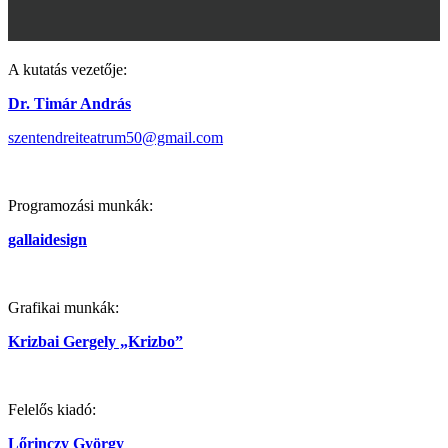
A kutatás vezetője:
Dr. Timár András
szentendreiteatrum50@gmail.com
Programozási munkák:
gallaidesign
Grafikai munkák:
Krizbai Gergely „Krizbo”
Felelős kiadó:
Lőrinczy György