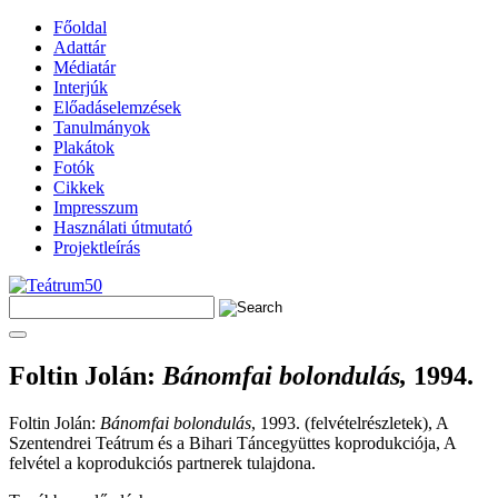
Főoldal
Adattár
Médiatár
Interjúk
Előadáselemzések
Tanulmányok
Plakátok
Fotók
Cikkek
Impresszum
Használati útmutató
Projektleírás
Foltin Jolán
:
Bánomfai bolondulás,
1994.
Foltin Jolán:
Bánomfai bolondulás
, 1993. (felvételrészletek), A
Szentendrei Teátrum és a Bihari Táncegyüttes koprodukciója, A
felvétel a koprodukciós partnerek tulajdona.