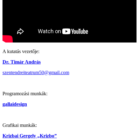
A kutatás vezetője:
Dr. Timár András
szentendreiteatrum50@gmail.com
Programozási munkák:
gallaidesign
Grafikai munkák:
Krizbai Gergely „Krizbo”