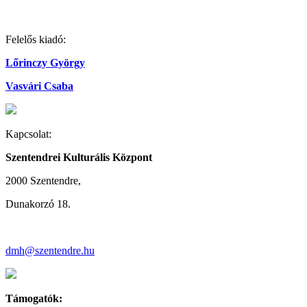
Felelős kiadó:
Lőrinczy György
Vasvári Csaba
Kapcsolat:
Szentendrei Kulturális Központ
2000 Szentendre,
Dunakorzó 18.
dmh@szentendre.hu
Támogatók: