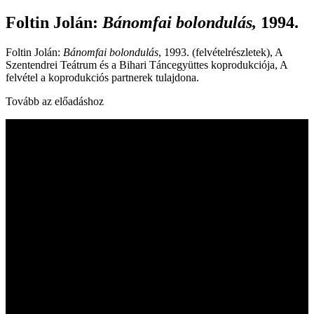
Foltin Jolán
:
Bánomfai bolondulás,
1994.
Foltin Jolán:
Bánomfai bolondulás
, 1993. (felvételrészletek), A
Szentendrei Teátrum és a Bihari Táncegyüttes koprodukciója, A
felvétel a koprodukciós partnerek tulajdona.
Tovább az előadáshoz