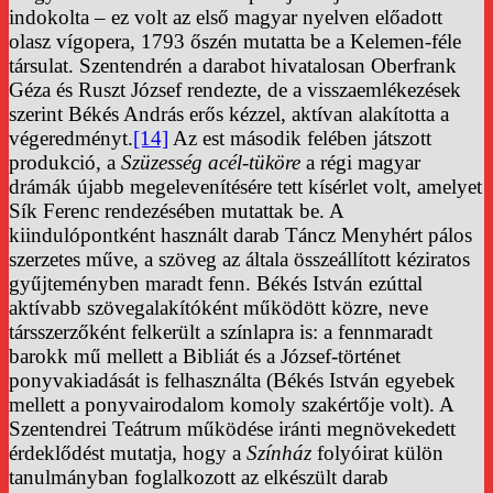
indokolta – ez volt az első magyar nyelven előadott
olasz vígopera, 1793 őszén mutatta be a Kelemen-féle
társulat. Szentendrén a darabot hivatalosan Oberfrank
Géza és Ruszt József rendezte, de a visszaemlékezések
szerint Békés András erős kézzel, aktívan alakította a
végeredményt.
[14]
Az est második felében játszott
produkció, a
Szüzesség acél-tüköre
a régi magyar
drámák újabb megelevenítésére tett kísérlet volt, amelyet
Sík Ferenc rendezésében mutattak be. A
kiindulópontként használt darab Táncz Menyhért pálos
szerzetes műve, a szöveg az általa összeállított kéziratos
gyűjteményben maradt fenn. Békés István ezúttal
aktívabb szövegalakítóként működött közre, neve
társszerzőként felkerült a színlapra is: a fennmaradt
barokk mű mellett a Bibliát és a József-történet
ponyvakiadását is felhasználta (Békés István egyebek
mellett a ponyvairodalom komoly szakértője volt). A
Szentendrei Teátrum működése iránti megnövekedett
érdeklődést mutatja, hogy a
Színház
folyóirat külön
tanulmányban foglalkozott az elkészült darab