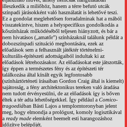
illeszkedik a miliőhöz, hanem a térre befutó utcák
színpadi járásokként való használatát is lehetővé teszi.
Ez a gondolat meglehetősen forradalminak hat a mából
visszatekintve, hiszen a helyspecifikus gondolkodás a
kőszínházak működéséből teljesen hiányzott, és bár a
nem hivatásos („amatőr”) színházaknál találunk példát a
dobozszínpadi szituáció megbontására, ezek az
előadások sem a felhasznált játéktér történelmi-
kulturális-építészeti adottságaiból indultak ki az
előadások létrehozásakor. Az előadásokat este játszották,
így éppen a természetes fény és az építészeti tér
találkozása által kínált egyik legfontosabb
(színháztörténeti írásaiban Gordon Craig által is kiemelt)
sajátosság, a fény architektonikus tereken való áradása
nem tudott érvényesülni, de az előadások így is bőven
éltek a tér adta lehetőségekkel. Így például a
Comico-
tragoediá
ban Básti Lajos a templomtoronyban jelent
meg, hogy elmondja a prológust, komoly logisztikával
a
ready made
elemként beemelt esti harangozáshoz
időzítve belépőjét.