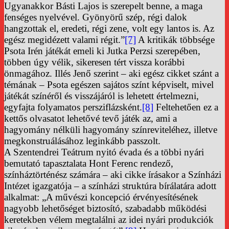
Ugyanakkor Básti Lajos is szerepelt benne, a maga
fenséges nyelvével. Gyönyörű szép, régi dalok
hangzottak el, eredeti, régi zene, volt egy lantos is. Az
egész megidézett valami régit.”
[7]
A kritikák többsége
Psota Irén játékát emeli ki Jutka Perzsi szerepében,
többen úgy vélik, sikeresen tért vissza korábbi
önmagához. Illés Jenő szerint – aki egész cikket szánt a
témának – Psota egészen sajátos színt képviselt, mivel
játékát színéről és visszájáról is lehetett értelmezni,
egyfajta folyamatos persziflázsként.
[8]
Feltehetően ez a
kettős olvasatot lehetővé tevő játék az, ami a
hagyomány nélküli hagyomány színreviteléhez, illetve
megkonstruálásához leginkább passzolt.
A Szentendrei Teátrum nyitó évada és a többi nyári
bemutató tapasztalata Hont Ferenc rendező,
színháztörténész számára – aki cikke írásakor a Színházi
Intézet igazgatója – a színházi struktúra bírálatára adott
alkalmat: „A művészi koncepció érvényesítésének
nagyobb lehetőséget biztosító, szabadabb működési
keretekben vélem megtalálni az idei nyári produkciók