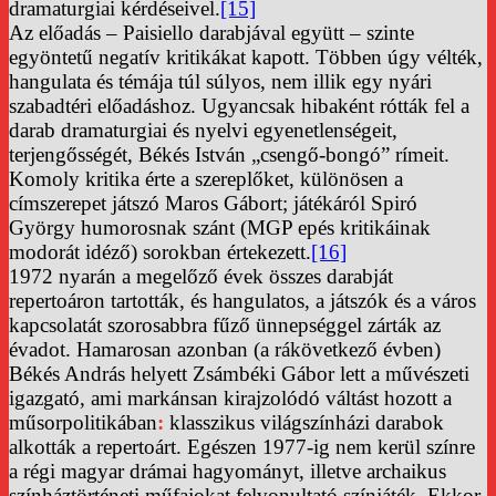
dramaturgiai kérdéseivel.
[15]
Az előadás – Paisiello darabjával együtt – szinte
egyöntetű negatív kritikákat kapott. Többen úgy vélték,
hangulata és témája túl súlyos, nem illik egy nyári
szabadtéri előadáshoz. Ugyancsak hibaként rótták fel a
darab dramaturgiai és nyelvi egyenetlenségeit,
terjengősségét, Békés István „csengő-bongó” rímeit.
Komoly kritika érte a szereplőket, különösen a
címszerepet játszó Maros Gábort; játékáról Spiró
György humorosnak szánt (MGP epés kritikáinak
modorát idéző) sorokban értekezett.
[16]
1972 nyarán a megelőző évek összes darabját
repertoáron tartották, és hangulatos, a játszók és a város
kapcsolatát szorosabbra fűző ünnepséggel zárták az
évadot. Hamarosan azonban (a rákövetkező évben)
Békés András helyett Zsámbéki Gábor lett a művészeti
igazgató, ami markánsan kirajzolódó váltást hozott a
műsorpolitikában
:
klasszikus világszínházi darabok
alkották a repertoárt. Egészen 1977-ig nem kerül színre
a régi magyar drámai hagyományt, illetve archaikus
színháztörténeti műfajokat felvonultató színjáték. Ekkor