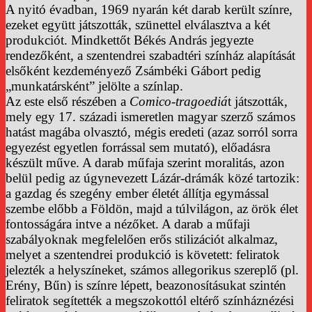
A nyitó évadban, 1969 nyarán két darab került színre,
ezeket együtt játszották, szünettel elválasztva a két
produkciót. Mindkettőt Békés András jegyezte
rendezőként, a szentendrei szabadtéri színház alapítását
elsőként kezdeményező Zsámbéki Gábort pedig
„munkatársként” jelölte a színlap.
Az este első részében a
Comico-tragoediá
t játszották,
mely egy 17. századi ismeretlen magyar szerző számos
hatást magába olvasztó, mégis eredeti (azaz sorról sorra
egyezést egyetlen forrással sem mutató), előadásra
készült műve. A darab műfaja szerint moralitás, azon
belül pedig az úgynevezett Lázár-drámák közé tartozik:
a gazdag és szegény ember életét állítja egymással
szembe előbb a Földön, majd a túlvilágon, az örök élet
fontosságára intve a nézőket. A darab a műfaji
szabályoknak megfelelően erős stilizációt alkalmaz,
melyet a szentendrei produkció is követett: feliratok
jelezték a helyszíneket, számos allegorikus szereplő (pl.
Erény, Bűn) is színre lépett, beazonosításukat szintén
feliratok segítették a megszokottól eltérő színháznézési