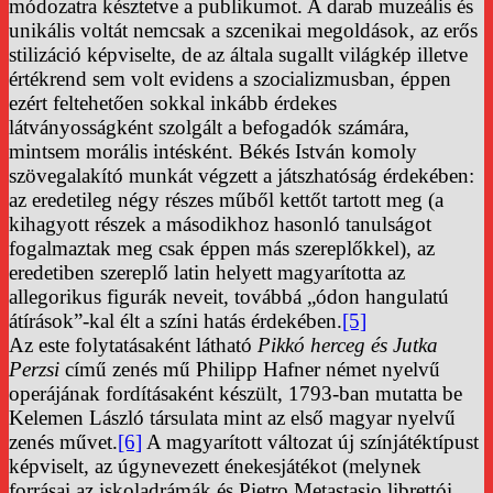
módozatra késztetve a publikumot. A darab muzeális és
unikális voltát nemcsak a szcenikai megoldások, az erős
stilizáció képviselte, de az általa sugallt világkép illetve
értékrend sem volt evidens a szocializmusban, éppen
ezért feltehetően sokkal inkább érdekes
látványosságként szolgált a befogadók számára,
mintsem morális intésként. Békés István komoly
szövegalakító munkát végzett a játszhatóság érdekében:
az eredetileg négy részes műből kettőt tartott meg (a
kihagyott részek a másodikhoz hasonló tanulságot
fogalmaztak meg csak éppen más szereplőkkel), az
eredetiben szereplő latin helyett magyarította az
allegorikus figurák neveit, továbbá „ódon hangulatú
átírások”-kal élt a színi hatás érdekében.
[5]
Az este folytatásaként látható
Pikkó herceg és Jutka
Perzsi
című zenés mű Philipp Hafner német nyelvű
operájának fordításaként készült, 1793-ban mutatta be
Kelemen László társulata mint az első magyar nyelvű
zenés művet.
[6]
A magyarított változat új színjátéktípust
képviselt, az úgynevezett énekesjátékot (melynek
forrásai az iskoladrámák és Pietro Metastasio librettói