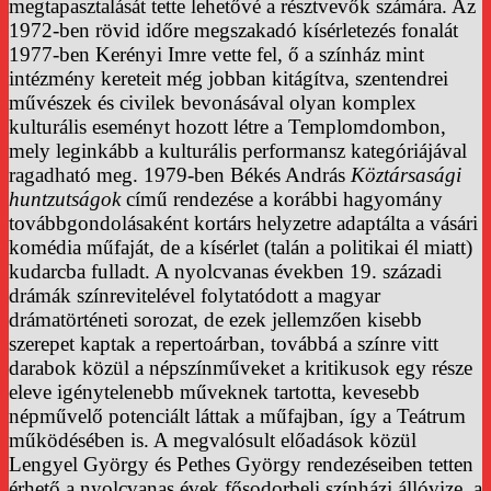
megtapasztalását tette lehetővé a résztvevők számára. Az
1972-ben rövid időre megszakadó kísérletezés fonalát
1977-ben Kerényi Imre vette fel, ő a színház mint
intézmény kereteit még jobban kitágítva, szentendrei
művészek és civilek bevonásával olyan komplex
kulturális eseményt hozott létre a Templomdombon,
mely leginkább a kulturális performansz kategóriájával
ragadható meg. 1979-ben Békés András
Köztársasági
huntzutságok
című rendezése a korábbi hagyomány
továbbgondolásaként kortárs helyzetre adaptálta a vásári
komédia műfaját, de a kísérlet (talán a politikai él miatt)
kudarcba fulladt. A nyolcvanas években 19. századi
drámák színrevitelével folytatódott a magyar
drámatörténeti sorozat, de ezek jellemzően kisebb
szerepet kaptak a repertoárban, továbbá a színre vitt
darabok közül a népszínműveket a kritikusok egy része
eleve igénytelenebb műveknek tartotta, kevesebb
népművelő potenciált láttak a műfajban, így a Teátrum
működésében is. A megvalósult előadások közül
Lengyel György és Pethes György rendezéseiben tetten
érhető a nyolcvanas évek fősodorbeli színházi állóvize, a