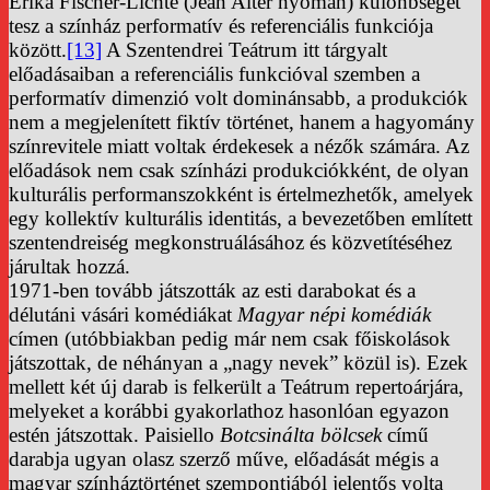
Erika Fischer-Lichte (Jean Alter nyomán) különbséget
tesz a színház performatív és referenciális funkciója
között.
[13]
A Szentendrei Teátrum itt tárgyalt
előadásaiban a referenciális funkcióval szemben a
performatív dimenzió volt dominánsabb, a produkciók
nem a megjelenített fiktív történet, hanem a hagyomány
színrevitele miatt voltak érdekesek a nézők számára. Az
előadások nem csak színházi produkciókként, de olyan
kulturális performanszokként is értelmezhetők, amelyek
egy kollektív kulturális identitás, a bevezetőben említett
szentendreiség megkonstruálásához és közvetítéséhez
járultak hozzá.
1971-ben tovább játszották az esti darabokat és a
délutáni vásári komédiákat
Magyar népi komédiák
címen (utóbbiakban pedig már nem csak főiskolások
játszottak, de néhányan a „nagy nevek” közül is). Ezek
mellett két új darab is felkerült a Teátrum repertoárjára,
melyeket a korábbi gyakorlathoz hasonlóan egyazon
estén játszottak. Paisiello
Botcsinálta bölcsek
című
darabja ugyan olasz szerző műve, előadását mégis a
magyar színháztörténet szempontjából jelentős volta