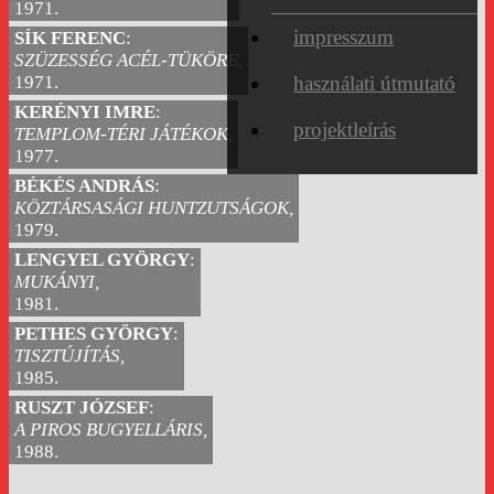
1971.
impresszum
SÍK FERENC
:
SZÜZESSÉG ACÉL-TÜKÖRE,
1971.
használati útmutató
KERÉNYI IMRE
:
projektleírás
TEMPLOM-TÉRI JÁTÉKOK,
1977.
BÉKÉS ANDRÁS
:
KÖZTÁRSASÁGI HUNTZUTSÁGOK,
1979.
LENGYEL GYÖRGY
:
MUKÁNYI,
1981.
PETHES GYÖRGY
:
TISZTÚJÍTÁS,
1985.
RUSZT JÓZSEF
:
A PIROS BUGYELLÁRIS,
1988.