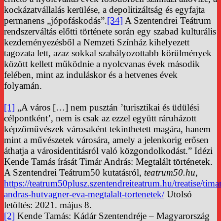
kockázatvállalás kerülése, a depolitizáltság és egyfajta
permanens „jópofáskodás”.
[34]
A Szentendrei Teátrum
rendszerváltás előtti története során egy szabad kulturális
kezdeményezésből a Nemzeti Színház kihelyezett
tagozata lett, azaz sokkal szabályozottabb körülmények
között kellett működnie a nyolcvanas évek második
felében, mint az induláskor és a hetvenes évek
folyamán.
[1]
„A város […] nem pusztán ’turisztikai és üdülési
célpontként’, nem is csak az ezzel együtt ráruházott
képzőművészek városaként tekinthetett magára, hanem
mint a művészetek városára, amely a jelenkorig erősen
áthatja a városidentitásról való közgondolkodást.” Idézi
Kende Tamás írását Timár András: Megtalált történetek.
A Szentendrei Teátrum50 kutatásról,
teatrum50.hu
,
https://teatrum50plusz.szentendreiteatrum.hu/treatise/tima
andras-hutvagner-eva-megtalalt-tortenetek/
Utolsó
letöltés: 2021. május 8.
[2]
Kende Tamás: Kádár Szentendréje – Magyarország