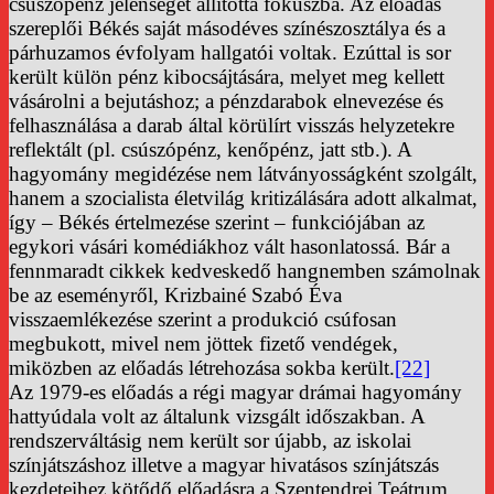
csúszópénz jelenségét állította fókuszba. Az előadás
szereplői Békés saját másodéves színészosztálya és a
párhuzamos évfolyam hallgatói voltak. Ezúttal is sor
került külön pénz kibocsájtására, melyet meg kellett
vásárolni a bejutáshoz; a pénzdarabok elnevezése és
felhasználása a darab által körülírt visszás helyzetekre
reflektált (pl. csúszópénz, kenőpénz, jatt stb.). A
hagyomány megidézése nem látványosságként szolgált,
hanem a szocialista életvilág kritizálására adott alkalmat,
így – Békés értelmezése szerint – funkciójában az
egykori vásári komédiákhoz vált hasonlatossá. Bár a
fennmaradt cikkek kedveskedő hangnemben számolnak
be az eseményről, Krizbainé Szabó Éva
visszaemlékezése szerint a produkció csúfosan
megbukott, mivel nem jöttek fizető vendégek,
miközben az előadás létrehozása sokba került.
[22]
Az 1979-es előadás a régi magyar drámai hagyomány
hattyúdala volt az általunk vizsgált időszakban. A
rendszerváltásig nem került sor újabb, az iskolai
színjátszáshoz illetve a magyar hivatásos színjátszás
kezdeteihez kötődő előadásra a Szentendrei Teátrum