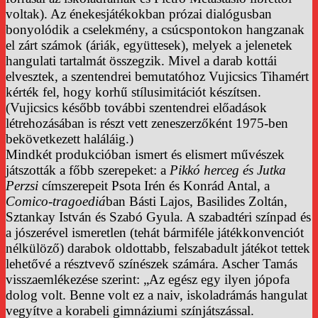
voltak). Az énekesjátékokban prózai dialógusban
bonyolódik a cselekmény, a csúcspontokon hangzanak
el zárt számok (áriák, együttesek), melyek a jelenetek
hangulati tartalmát összegzik. Mivel a darab kottái
elvesztek, a szentendrei bemutatóhoz Vujicsics Tihamért
kérték fel, hogy korhű stílusimitációt készítsen.
(Vujicsics később további szentendrei előadások
létrehozásában is részt vett zeneszerzőként 1975-ben
bekövetkezett haláláig.)
Mindkét produkcióban ismert és elismert művészek
játszották a főbb szerepeket: a
Pikkó herceg és Jutka
Perzsi
címszerepeit Psota Irén és Konrád Antal, a
Comico-tragoediá
ban Básti Lajos, Basilides Zoltán,
Sztankay István és Szabó Gyula. A szabadtéri színpad és
a jószerével ismeretlen (tehát bármiféle játékkonvenciót
nélkülöző) darabok oldottabb, felszabadult játékot tettek
lehetővé a résztvevő színészek számára. Ascher Tamás
visszaemlékezése szerint: „Az egész egy ilyen jópofa
dolog volt. Benne volt ez a naiv, iskoladrámás hangulat
vegyítve a korabeli gimnáziumi színjátszással.