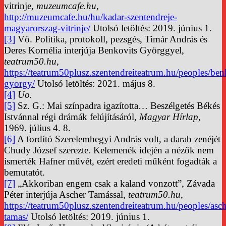
vitrinje,
muzeumcafe.hu
,
http://muzeumcafe.hu/hu/kadar-szentendreje-
magyarorszag-vitrinje/
Utolsó letöltés: 2019. június 1.
[3]
Vö. Politika, protokoll, pezsgés, Timár András és
Deres Kornélia interjúja Benkovits Györggyel,
teatrum50.hu
,
https://teatrum50plusz.szentendreiteatrum.hu/peoples/ben
gyorgy/
Utolsó letöltés: 2021. május 8.
[4]
Uo.
[5]
Sz. G.: Mai színpadra igazította… Beszélgetés Békés
Istvánnal régi drámák felújításáról,
Magyar Hírlap
,
1969. július 4. 8.
[6]
A fordító Szerelemhegyi András volt, a darab zenéjét
Chudy József szerezte. Kelemenék idején a nézők nem
ismerték Hafner művét, ezért eredeti műként fogadták a
bemutatót.
[7]
„Akkoriban engem csak a kaland vonzott”, Závada
Péter interjúja Ascher Tamással,
teatrum50.hu
,
https://teatrum50plusz.szentendreiteatrum.hu/peoples/asch
tamas/
Utolsó letöltés: 2019. június 1.