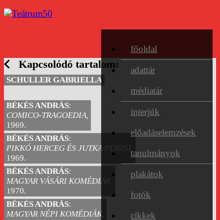
főoldal
Kapcsolódó tartalom:
adattár
SCHULLER GABRIELLA
médiatár
BÉKÉS ANDRÁS
:
interjúk
COMICO-TRAGOEDIA,
1969.
előadáselemzések
BÉKÉS ANDRÁS
:
PIKKÓ HERCEG ÉS JUTKA PERZSI,
tanulmányok
1969.
BÉKÉS ANDRÁS
:
plakátok
MAGYAR VÁSÁRI KOMÉDIÁK,
1970.
fotók
BÉKÉS ANDRÁS
:
MAGYAR NÉPI KOMÉDIÁK,
cikkek