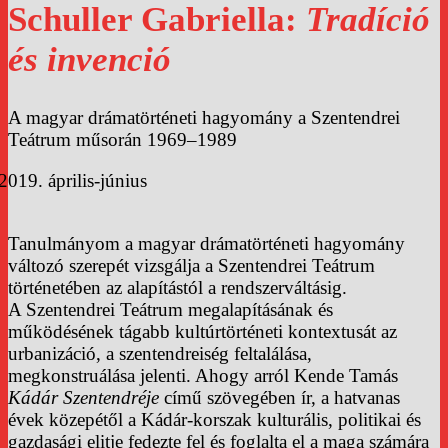
Schuller Gabriella
:
Tradíció
és invenció
A magyar drámatörténeti hagyomány a Szentendrei
Teátrum műsorán 1969–1989
április-június
Tanulmányom a magyar drámatörténeti hagyomány
változó szerepét vizsgálja a Szentendrei Teátrum
történetében az alapítástól a rendszerváltásig.
A Szentendrei Teátrum megalapításának és
működésének tágabb kultúrtörténeti kontextusát az
urbanizáció, a szentendreiség feltalálása,
megkonstruálása jelenti. Ahogy arról Kende Tamás
Kádár Szentendréje
című szövegében ír, a hatvanas
évek közepétől a Kádár-korszak kulturális, politikai és
gazdasági elitje fedezte fel és foglalta el a maga számára