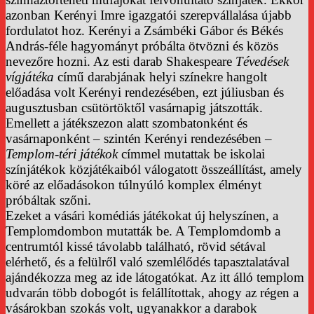
azonban Kerényi Imre igazgatói szerepvállalása újabb
fordulatot hoz. Kerényi a Zsámbéki Gábor és Békés
András-féle hagyományt próbálta ötvözni és közös
nevezőre hozni. Az esti darab Shakespeare
Tévedések
vígjátéka
című darabjának helyi színekre hangolt
előadása volt Kerényi rendezésében, ezt júliusban és
augusztusban csütörtöktől vasárnapig játszották.
Emellett a játékszezon alatt szombatonként és
vasárnaponként – szintén Kerényi rendezésében –
Templom-téri játékok
címmel mutattak be iskolai
színjátékok közjátékaiból válogatott összeállítást, amely
köré az előadásokon túlnyúló komplex élményt
próbáltak szőni.
Ezeket a vásári komédiás játékokat új helyszínen, a
Templomdombon mutatták be. A Templomdomb a
centrumtól kissé távolabb található, rövid sétával
elérhető, és a felülről való szemlélődés tapasztalatával
ajándékozza meg az ide látogatókat. Az itt álló templom
udvarán több dobogót is felállítottak, ahogy az régen a
vásárokban szokás volt, ugyanakkor a darabok