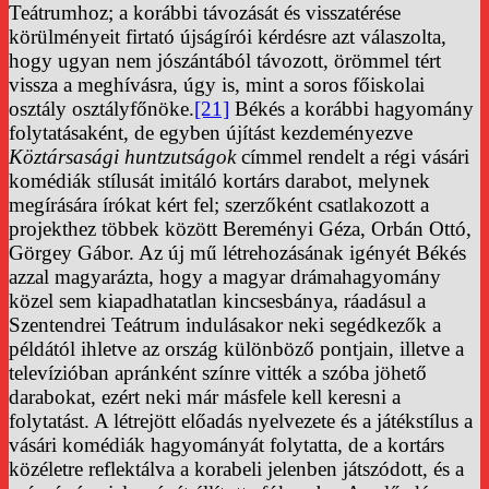
Teátrumhoz; a korábbi távozását és visszatérése
körülményeit firtató újságírói kérdésre azt válaszolta,
hogy ugyan nem jószántából távozott, örömmel tért
vissza a meghívásra, úgy is, mint a soros főiskolai
osztály osztályfőnöke.
[21]
Békés a korábbi hagyomány
folytatásaként, de egyben újítást kezdeményezve
Köztársasági huntzutságok
címmel rendelt a régi vásári
komédiák stílusát imitáló kortárs darabot, melynek
megírására írókat kért fel; szerzőként csatlakozott a
projekthez többek között Bereményi Géza, Orbán Ottó,
Görgey Gábor. Az új mű létrehozásának igényét Békés
azzal magyarázta, hogy a magyar drámahagyomány
közel sem kiapadhatatlan kincsesbánya, ráadásul a
Szentendrei Teátrum indulásakor neki segédkezők a
példától ihletve az ország különböző pontjain, illetve a
televízióban apránként színre vitték a szóba jöhető
darabokat, ezért neki már másfele kell keresni a
folytatást. A létrejött előadás nyelvezete és a játékstílus a
vásári komédiák hagyományát folytatta, de a kortárs
közéletre reflektálva a korabeli jelenben játszódott, és a