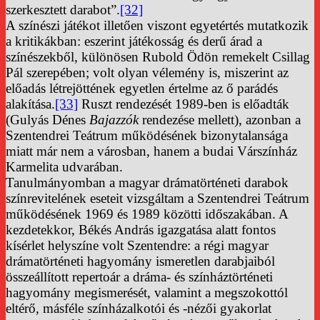
szerkesztett darabot”.
[32]
A színészi játékot illetően viszont egyetértés mutatkozik
a kritikákban: eszerint játékosság és derű árad a
színészekből, különösen Rubold Ödön remekelt Csillag
Pál szerepében; volt olyan vélemény is, miszerint az
előadás létrejöttének egyetlen értelme az ő parádés
alakítása.
[33]
Ruszt rendezését 1989-ben is előadták
(Gulyás Dénes
Bajazzók
rendezése mellett), azonban a
Szentendrei Teátrum működésének bizonytalansága
miatt már nem a városban, hanem a budai Várszínház
Karmelita udvarában.
Tanulmányomban a magyar drámatörténeti darabok
színrevitelének eseteit vizsgáltam a Szentendrei Teátrum
működésének 1969 és 1989 közötti időszakában. A
kezdetekkor, Békés András igazgatása alatt fontos
kísérlet helyszíne volt Szentendre: a régi magyar
drámatörténeti hagyomány ismeretlen darabjaiból
összeállított repertoár a dráma- és színháztörténeti
hagyomány megismerését, valamint a megszokottól
eltérő, másféle színházalkotói és -nézői gyakorlat