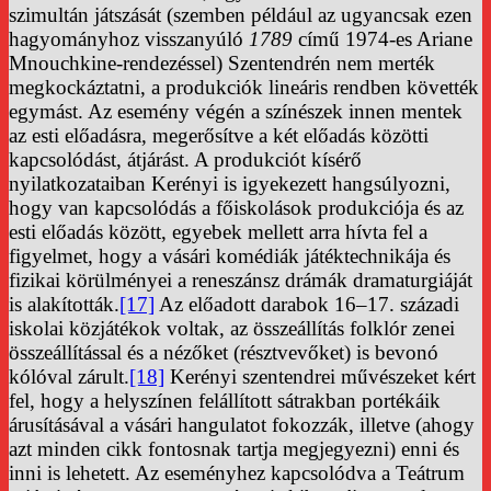
szimultán játszását (szemben például az ugyancsak ezen
hagyományhoz visszanyúló
1789
című 1974-es Ariane
Mnouchkine-rendezéssel) Szentendrén nem merték
megkockáztatni, a produkciók lineáris rendben követték
egymást. Az esemény végén a színészek innen mentek
az esti előadásra, megerősítve a két előadás közötti
kapcsolódást, átjárást. A produkciót kísérő
nyilatkozataiban Kerényi is igyekezett hangsúlyozni,
hogy van kapcsolódás a főiskolások produkciója és az
esti előadás között, egyebek mellett arra hívta fel a
figyelmet, hogy a vásári komédiák játéktechnikája és
fizikai körülményei a reneszánsz drámák dramaturgiáját
is alakították.
[17]
Az előadott darabok 16–17. századi
iskolai közjátékok voltak, az összeállítás folklór zenei
összeállítással és a nézőket (résztvevőket) is bevonó
kólóval zárult.
[18]
Kerényi szentendrei művészeket kért
fel, hogy a helyszínen felállított sátrakban portékáik
árusításával a vásári hangulatot fokozzák, illetve (ahogy
azt minden cikk fontosnak tartja megjegyezni) enni és
inni is lehetett. Az eseményhez kapcsolódva a Teátrum