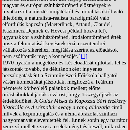
magyar és európai színháztörténeti előzményekre
hivatkozott a misztériumjátéktól és moralitásoktól való
ihletődés, a naturalista-realista paradigmától való
elfordulás kapcsán (Maeterlinck, Artaud, Claudel,
Kazimierz Dejmek és Hevesi példáit hozva fel),
ugyanakkor a színháztörténeti, irodalomtörténeti érték
puszta felmutatását kevésnek érzi a szentendrei
vállalkozás sikeréhez, meglátása szerint az előadások
nem szólították meg a kor nézőjét.
[11]
1970 nyarán a megelőző év két előadását újították fel és
játszották tovább, de délutánonként ingyenes
becsalogatásként a Színművészeti Főiskola hallgatói
vásári komédiákat játszottak, méghozzá a Teátrum
nézőterét körbeölelő palánkok mellett; előtte
óriásbábokkal járták a várost, hogy összegyűjtsék az
érdeklődőket. A
Gulás Miska és Káposzta Sári érzékeny
históriája
és
A vérpohár avagy a rang áldozatja
című
művek a képmutogatás és a néma ábrázolat színházi
hagyományát elevenítették fel. Ennek során egy narrátor
zeneszó mellett szövi a cselekményt és beszél, miközben