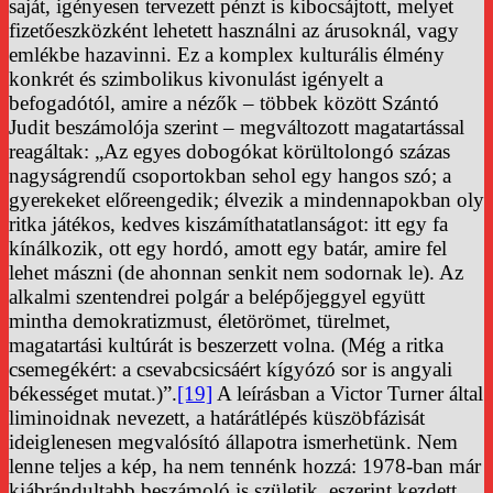
saját, igényesen tervezett pénzt is kibocsájtott, melyet
fizetőeszközként lehetett használni az árusoknál, vagy
emlékbe hazavinni. Ez a komplex kulturális élmény
konkrét és szimbolikus kivonulást igényelt a
befogadótól, amire a nézők – többek között Szántó
Judit beszámolója szerint – megváltozott magatartással
reagáltak: „Az egyes dobogókat körültolongó százas
nagyságrendű csoportokban sehol egy hangos szó; a
gyerekeket előreengedik; élvezik a mindennapokban oly
ritka játékos, kedves kiszámíthatatlanságot: itt egy fa
kínálkozik, ott egy hordó, amott egy batár, amire fel
lehet mászni (de ahonnan senkit nem sodornak le). Az
alkalmi szentendrei polgár a belépőjeggyel együtt
mintha demokratizmust, életörömet, türelmet,
magatartási kultúrát is beszerzett volna. (Még a ritka
csemegékért: a csevabcsicsáért kígyózó sor is angyali
békességet mutat.)”.
[19]
A leírásban a Victor Turner által
liminoidnak nevezett, a határátlépés küszöbfázisát
ideiglenesen megvalósító állapotra ismerhetünk. Nem
lenne teljes a kép, ha nem tennénk hozzá: 1978-ban már
kiábrándultabb beszámoló is születik, eszerint kezdett