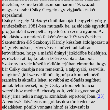
deszkáin, színre került azonban három 19. századi
magyar darab: Csiky Gergely egy vígjátéka és két
népszínmű.
Csiky Gergely
Mukányi
című darabját Lengyel György
rendezésében 1981-ben mutatták be, az előadás egyedüli
programként szerepelt a repertoáron ezen a nyáron. Az
előadáshoz a rendező felkérésére az 1970-es években
Szentendrén élő Szakonyi Károly készített átdolgozást: a
négyfelvonásos, szövevényes művet radikálisan
lerövidítette, hogy a másfél órányi játékidőbe beleférjen,
és részben átírta, korabeli ízlésre szabta a darabot.
Szakonyi a vele készült rádióinterjúban elmondta, hogy
bár Csiky darabja nem remekmű, a talpnyaló, szervilis,
rangkórságtól szenvedő hős figurája a korabeli néző
számára is aktuális lehet, továbbá az előadás segítheti
annak felismerését, hogy Csiky a korabeli francia
szerzőkhöz mérhető tehetség volt, velük egyenrangú
hely járna neki a magyar színházak repertoárjában.
[23]
A rendezés látványos megoldásokra törekedett: az
előadásban póniló vontatta hintó és kisvasút is