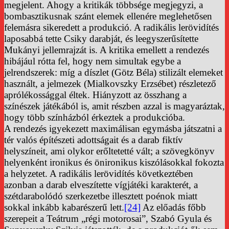
megjelent. Ahogy a kritikák többsége megjegyzi, a
bombasztikusnak szánt elemek ellenére meglehetősen
felemásra sikeredett a produkció. A radikális lerövidítés
laposabbá tette Csiky darabját, és leegyszerűsítette
Mukányi jellemrajzát is. A kritika emellett a rendezés
hibájául rótta fel, hogy nem simultak egybe a
jelrendszerek: míg a díszlet (Götz Béla) stilizált elemeket
használt, a jelmezek (Mialkovszky Erzsébet) részletező
aprólékossággal éltek. Hiányzott az összhang a
színészek játékából is, amit részben azzal is magyaráztak,
hogy több színházból érkeztek a produkcióba.
A rendezés igyekezett maximálisan egymásba játszatni a
tér valós építészeti adottságait és a darab fiktív
helyszíneit, ami olykor erőltetetté vált; a szövegkönyv
helyenként ironikus és önironikus kiszólásokkal fokozta
a helyzetet. A radikális lerövidítés következtében
azonban a darab elveszítette vígjátéki karakterét, a
szétdarabolódó szerkezetbe illesztett poénok miatt
sokkal inkább kabarészerű lett.
[24]
Az előadás főbb
szerepeit a Teátrum „régi motorosai”, Szabó Gyula és