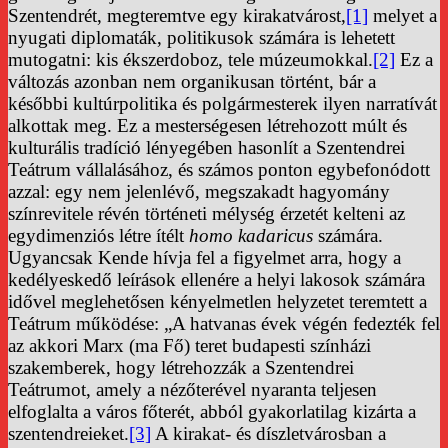
Szentendrét, megteremtve egy kirakatvárost,
[1]
melyet a
nyugati diplomaták, politikusok számára is lehetett
mutogatni: kis ékszerdoboz, tele múzeumokkal.
[2]
Ez a
változás azonban nem organikusan történt, bár a
későbbi kultúrpolitika és polgármesterek ilyen narratívát
alkottak meg. Ez a mesterségesen létrehozott múlt és
kulturális tradíció lényegében hasonlít a Szentendrei
Teátrum vállalásához, és számos ponton egybefonódott
azzal: egy nem jelenlévő, megszakadt hagyomány
színrevitele révén történeti mélység érzetét kelteni az
egydimenziós létre ítélt
homo kadaricus
számára.
Ugyancsak Kende hívja fel a figyelmet arra, hogy a
kedélyeskedő leírások ellenére a helyi lakosok számára
idővel meglehetősen kényelmetlen helyzetet teremtett a
Teátrum működése: „A hatvanas évek végén fedezték fel
az akkori Marx (ma Fő) teret budapesti színházi
szakemberek, hogy létrehozzák a Szentendrei
Teátrumot, amely a nézőterével nyaranta teljesen
elfoglalta a város főterét, abból gyakorlatilag kizárta a
szentendreieket.
[3]
A kirakat- és díszletvárosban a