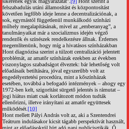
sikerének egyik magyarázatát”.
[9]
Hont szerint a
felszabadulás utáni államosítást és központosítást
követően legfőbb ideje lenne a decentralizációnak, a
sok, egymástól függetlenül munkálkodó színházi
műhely megalapításának, mivel az „emberanyag”, a
tanulmányaikat már a szocializmus idején végző
rendezők és színészek rendelkezésre állnak. Érdemes
megemlítenünk, hogy míg a hivatásos színházakban
Hont diagnózisa szerint a túlzott centralizáció jelentett
problémát, az amatőr színházak ezekben az években
viszonylagos szabadságot élveztek: bár lehetőség volt
előadásaik betiltására, jóval egyszerűbb volt az
engedélyeztetési procedúra, mint a kőszínházak
esetében, továbbá a befogadó intézmények – ahogy egy
1972-ben kelt, szigorítást sürgető jelentés is rámutat –
jogi hiátus miatt csak korlátozott módon tudták
ellenőrizni, illetve irányítani az amatőr együttesek
működését.
[10]
Hont mellett Pályi András volt az, aki a Szentendrei
Teátrum indulásakor kicsit tágabb perspektívát használt,
mint az előadásokról hírt adó napi publicisztikák. Ő