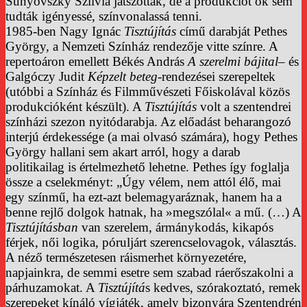
Sunyovszky Szilvia játszották, de a produkciót ők sem
tudták igényessé, színvonalassá tenni.
1985-ben Nagy Ignác
Tisztújítás
című darabját Pethes
György, a Nemzeti Színház rendezője vitte színre. A
repertoáron emellett Békés András
A szerelmi bájital
– és
Galgóczy Judit
Képzelt beteg
-rendezései szerepeltek
(utóbbi a Színház és Filmművészeti Főiskolával közös
produkcióként készült). A
Tisztújítás
volt a szentendrei
színházi szezon nyitódarabja. Az előadást beharangozó
interjú érdekessége (a mai olvasó számára), hogy Pethes
György hallani sem akart arról, hogy a darab
politikailag is értelmezhető lehetne. Pethes így foglalja
össze a cselekményt: „Úgy vélem, nem attól élő, mai
egy színmű, ha ezt-azt belemagyaráznak, hanem ha a
benne rejlő dolgok hatnak, ha »megszólal« a mű. (…) A
Tisztújításban
van szerelem, ármánykodás, kikapós
férjek, női logika, póruljárt szerencselovagok, választás.
A néző természetesen ráismerhet környezetére,
napjainkra, de semmi esetre sem szabad ráerőszakolni a
párhuzamokat. A
Tisztújítá
s kedves, szórakoztató, remek
szerepeket kínáló vígjáték, amely bizonyára Szentendrén