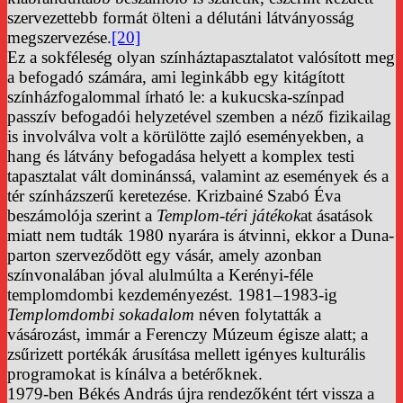
szervezettebb formát ölteni a délutáni látványosság
megszervezése.
[20]
Ez a sokféleség olyan színháztapasztalatot valósított meg
a befogadó számára, ami leginkább egy kitágított
színházfogalommal írható le: a kukucska-színpad
passzív befogadói helyzetével szemben a néző fizikailag
is involválva volt a körülötte zajló eseményekben, a
hang és látvány befogadása helyett a komplex testi
tapasztalat vált dominánssá, valamint az események és a
tér színházszerű keretezése. Krizbainé Szabó Éva
beszámolója szerint a
Templom-téri játékok
at ásatások
miatt nem tudták 1980 nyarára is átvinni, ekkor a Duna-
parton szerveződött egy vásár, amely azonban
színvonalában jóval alulmúlta a Kerényi-féle
templomdombi kezdeményezést. 1981–1983-ig
Templomdombi sokadalom
néven folytatták a
vásározást, immár a Ferenczy Múzeum égisze alatt; a
zsűrizett portékák árusítása mellett igényes kulturális
programokat is kínálva a betérőknek.
1979-ben Békés András újra rendezőként tért vissza a