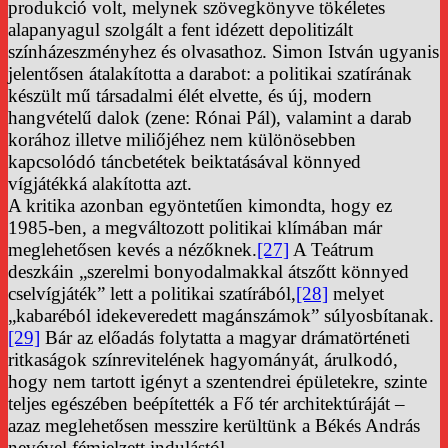
produkció volt, melynek szövegkönyve tökéletes
alapanyagul szolgált a fent idézett depolitizált
színházeszményhez és olvasathoz. Simon István ugyanis
jelentősen átalakította a darabot: a politikai szatírának
készült mű társadalmi élét elvette, és új, modern
hangvételű dalok (zene: Rónai Pál), valamint a darab
korához illetve miliőjéhez nem különösebben
kapcsolódó táncbetétek beiktatásával könnyed
vígjátékká alakította azt.
A kritika azonban egyöntetűen kimondta, hogy ez
1985-ben, a megváltozott politikai klímában már
meglehetősen kevés a nézőknek.
[27]
A Teátrum
deszkáin „szerelmi bonyodalmakkal átszőtt könnyed
cselvígjáték” lett a politikai szatírából,
[28]
melyet
„kabaréból idekeveredett magánszámok” súlyosbítanak.
[29]
Bár az előadás folytatta a magyar drámatörténeti
ritkaságok színrevitelének hagyományát, árulkodó,
hogy nem tartott igényt a szentendrei épületekre, szinte
teljes egészében beépítették a Fő tér architektúráját –
azaz meglehetősen messzire kerültünk a Békés András
nevével fémjelzett indulástól.