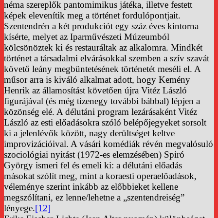
néma szereplők pantomimikus játéka, illetve festett
képek elevenítik meg a történet fordulópontjait.
Szentendrén a két produkciót egy száz éves kintorna
kísérte, melyet az Iparművészeti Múzeumból
kölcsönöztek ki és restauráltak az alkalomra. Mindkét
történet a társadalmi elvárásokkal szemben a szív szavát
követő leány megbüntetésének történetét meséli el. A
műsor arra is kiváló alkalmat adott, hogy Kemény
Henrik az államosítást követően újra Vitéz László
figurájával (és még tizenegy további bábbal) lépjen a
közönség elé. A délutáni program lezárásaként Vitéz
László az esti előadásokra szóló belépőjegyeket sorsolt
ki a jelenlévők között, nagy derültséget keltve
improvizációival. A vásári komédiák révén megvalósuló
szociológiai nyitást (1972-es elemzésében) Spiró
György ismeri fel és emeli ki: a délutáni előadás
másokat szólít meg, mint a koraesti operaelőadások,
véleménye szerint inkább az előbbieket kellene
megszólítani, ez lenne/lehetne a „szentendreiség”
lényege.
[12]