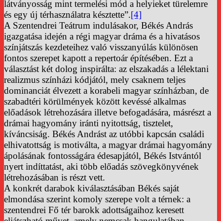
látványosság mint termelési mód a helyieket türelemre
és egy új térhasználatra késztette”.
[4]
A Szentendrei Teátrum indulásakor, Békés András
igazgatása idején a régi magyar dráma és a hivatásos
színjátszás kezdeteihez való visszanyúlás különösen
fontos szerepet kapott a repertoár építésében. Ezt a
választást két dolog inspirálta: az elszakadás a lélektani
realizmus színházi kódjától, mely csaknem teljes
dominanciát élvezett a korabeli magyar színházban, de
szabadtéri körülmények között kevéssé alkalmas
előadások létrehozására illetve befogadására, másrészt a
drámai hagyomány iránti nyitottság, tisztelet,
kíváncsiság. Békés Andrást az utóbbi kapcsán családi
elhivatottság is motiválta, a magyar drámai hagyomány
ápolásának fontosságára édesapjától, Békés Istvántól
nyert indíttatást, aki több előadás szövegkönyvének
létrehozásában is részt vett.
A konkrét darabok kiválasztásában Békés saját
elmondása szerint komoly szerepe volt a térnek: a
szentendrei Fő tér barokk adottságaihoz keresett
eljátszható művet, amely nemcsak hangulatában