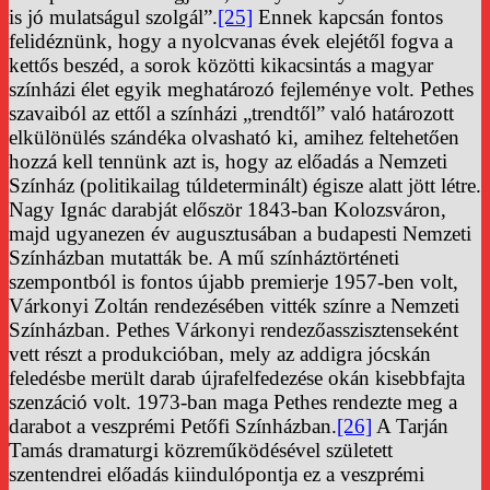
is jó mulatságul szolgál”.
[25]
Ennek kapcsán fontos
felidéznünk, hogy a nyolcvanas évek elejétől fogva a
kettős beszéd, a sorok közötti kikacsintás a magyar
színházi élet egyik meghatározó fejleménye volt. Pethes
szavaiból az ettől a színházi „trendtől” való határozott
elkülönülés szándéka olvasható ki, amihez feltehetően
hozzá kell tennünk azt is, hogy az előadás a Nemzeti
Színház (politikailag túldeterminált) égisze alatt jött létre.
Nagy Ignác darabját először 1843-ban Kolozsváron,
majd ugyanezen év augusztusában a budapesti Nemzeti
Színházban mutatták be. A mű színháztörténeti
szempontból is fontos újabb premierje 1957-ben volt,
Várkonyi Zoltán rendezésében vitték színre a Nemzeti
Színházban. Pethes Várkonyi rendezőasszisztenseként
vett részt a produkcióban, mely az addigra jócskán
feledésbe merült darab újrafelfedezése okán kisebbfajta
szenzáció volt. 1973-ban maga Pethes rendezte meg a
darabot a veszprémi Petőfi Színházban.
[26]
A Tarján
Tamás dramaturgi közreműködésével született
szentendrei előadás kiindulópontja ez a veszprémi