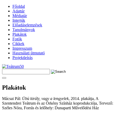
Főoldal
Adattár
Médiatár
Interjúk
Előadáselemzések
Tanulmányok
Plakátok
Fotók
Cikkek
Impresszum
Használati útmutató
Projektleírás
Plakátok
Mácsai Pál:
Übü király, vagy a lengyelek
, 2014. plakátja, A
Szentendrei Teátrum és az Örkény Színház koprodukciója, Tervező:
Széles Nóra, Forrás és lelőhely: Dunaparti Művelődési Ház