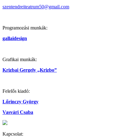
szentendreiteatrum50@gmail.com
Programozási munkák:
gallaidesign
Grafikai munkák:
Krizbai Gergely „Krizbo”
Felelős kiadó:
Lőrinczy György
Vasvári Csaba
Kapcsolat: