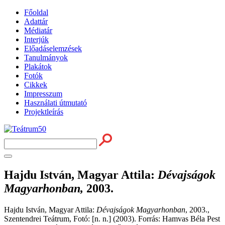
Főoldal
Adattár
Médiatár
Interjúk
Előadáselemzések
Tanulmányok
Plakátok
Fotók
Cikkek
Impresszum
Használati útmutató
Projektleírás
Hajdu István, Magyar Attila
:
Dévajságok
Magyarhonban,
2003.
Hajdu István, Magyar Attila:
Dévajságok Magyarhonban
, 2003.,
Szentendrei Teátrum, Fotó: [n. n.] (2003). Forrás: Hamvas Béla Pest