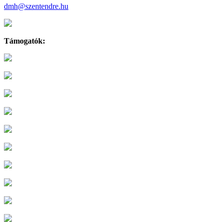
dmh@szentendre.hu
Támogatók: