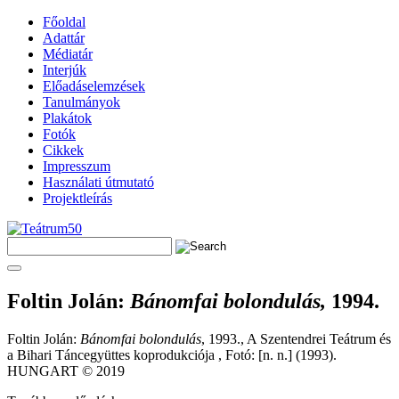
Főoldal
Adattár
Médiatár
Interjúk
Előadáselemzések
Tanulmányok
Plakátok
Fotók
Cikkek
Impresszum
Használati útmutató
Projektleírás
Foltin Jolán
:
Bánomfai bolondulás,
1994.
Foltin Jolán:
Bánomfai bolondulás
, 1993., A Szentendrei Teátrum és
a Bihari Táncegyüttes koprodukciója , Fotó: [n. n.] (1993).
HUNGART © 2019