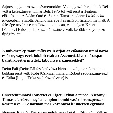
Sajnos nagyon rossz a névmemóriám. Volt egy színész, akinek Béla
volt a keresztneve [Tímár Béla 1975-től vett részt a Teátrum
előadásain, az Ádám Ottó és Szirtes Tamás rendezte
La Mancha
lovagjá
ban játszotta Sancho szerepét] és nagyon fiatalon meghalt. A
felesége nevére se emlékszem pontosan, valamilyen Kriszta
[Ferenczi Krisztina], aki szintén színész volt, később oknyomozó
újságíró lett.
A művésztelep többi művésze is átjött az előadások utáni közös
estékre, vagy ezek inkább csak az Asszonyi-Jávor házaspár
baráti körét érintették, kibővítve a színészekkel?
Deim Pali (Deim Pál festőművész) biztos itt volt, mert ő minden
buliban részt vett, Robi [Csíkszentmihályi Róbert szobrászművész]
és Erika [Ligeti Erika szobrászművész] is.
Csíkszentmihályi Róbertet és Ligeti Erikát a férjed, Asszonyi
Tamás „fertőzte meg” a templombombi vásári bronzpénzek
készítésével. Ők hárman már korábbról is ismerték egymást.
Hogyne. Robi és Tamás egy évfolyamra jártak a főiskolán. Erikával