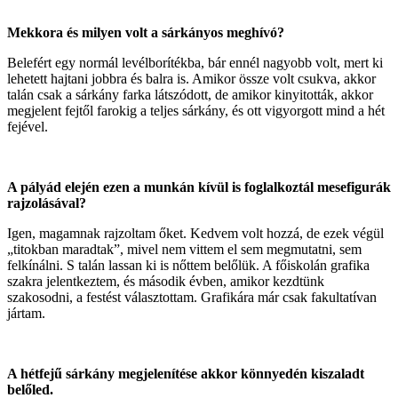
Mekkora és milyen volt a sárkányos meghívó?
Belefért egy normál levélborítékba, bár ennél nagyobb volt, mert ki
lehetett hajtani jobbra és balra is. Amikor össze volt csukva, akkor
talán csak a sárkány farka látszódott, de amikor kinyitották, akkor
megjelent fejtől farokig a teljes sárkány, és ott vigyorgott mind a hét
fejével.
A pályád elején ezen a munkán kívül is foglalkoztál mesefigurák
rajzolásával?
Igen, magamnak rajzoltam őket. Kedvem volt hozzá, de ezek végül
„titokban maradtak”, mivel nem vittem el sem megmutatni, sem
felkínálni. S talán lassan ki is nőttem belőlük. A főiskolán grafika
szakra jelentkeztem, és második évben, amikor kezdtünk
szakosodni, a festést választottam. Grafikára már csak fakultatívan
jártam.
A hétfejű sárkány megjelenítése akkor könnyedén kiszaladt
belőled.