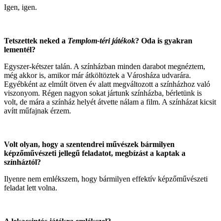
Igen, igen.
Tetszettek neked a
Templom-téri játékok
? Oda is gyakran
lementél?
Egyszer-kétszer talán. A színházban minden darabot megnéztem,
még akkor is, amikor már átköltöztek a Városháza udvarára.
Egyébként az elmúlt ötven év alatt megváltozott a színházhoz való
viszonyom. Régen nagyon sokat jártunk színházba, bérletünk is
volt, de mára a színház helyét átvette nálam a film. A színházat kicsit
avítt műfajnak érzem.
Volt
olyan, hogy a szentendrei művészek bármilyen
képzőművészeti jellegű feladatot, megbízást a kaptak a
színháztól?
Ilyenre nem emlékszem, hogy bármilyen effektív képzőművészeti
feladat lett volna.