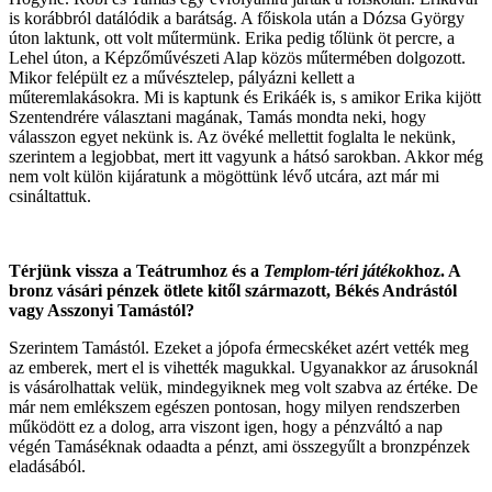
is korábbról datálódik a barátság. A főiskola után a Dózsa György
úton laktunk, ott volt műtermünk. Erika pedig tőlünk öt percre, a
Lehel úton, a Képzőművészeti Alap közös műtermében dolgozott.
Mikor felépült ez a művésztelep, pályázni kellett a
műteremlakásokra. Mi is kaptunk és Erikáék is, s amikor Erika kijött
Szentendrére választani magának, Tamás mondta neki, hogy
válasszon egyet nekünk is. Az övéké mellettit foglalta le nekünk,
szerintem a legjobbat, mert itt vagyunk a hátsó sarokban. Akkor még
nem volt külön kijáratunk a mögöttünk lévő utcára, azt már mi
csináltattuk.
Térjünk vissza a Teátrumhoz és a
Templom-téri játékok
hoz. A
bronz vásári pénzek ötlete kitől származott, Békés Andrástól
vagy Asszonyi Tamástól?
Szerintem Tamástól. Ezeket a jópofa érmecskéket azért vették meg
az emberek, mert el is vihették magukkal. Ugyanakkor az árusoknál
is vásárolhattak velük, mindegyiknek meg volt szabva az értéke. De
már nem emlékszem egészen pontosan, hogy milyen rendszerben
működött ez a dolog, arra viszont igen, hogy a pénzváltó a nap
végén Tamáséknak odaadta a pénzt, ami összegyűlt a bronzpénzek
eladásából.