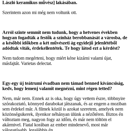
László keramikus művész] lakásában.
Szerintem azon mi még nem voltunk ott.
Arról szinte semmit nem tudunk, hogy a hetvenes években
hogyan fogadták a festők a színház berobbanását a városba, de
a későbbi időkben a két művészeti ág egyidejű jelenlétéből
adódtak viták, érdekellentétek. Te hogy látod ezt a kérdést?
Nem tudom megérteni, hogy miért kéne kizárni valami újat,
másfajtát. Varietas delectat.
Egy-egy új teátrumi évadban nem támad benned kíváncsiság,
kedv, hogy lemenj valamit megnézni, mint régen tetted?
Nem, már nem. Ennek az is oka, hogy úgy vettem észre, többnyire
szórakoztató, könnyed darabokat játszanak, és az engem a moziban
sem érdekel már. A filmek közül is azokat szeretem, amelyek nem
közönségsikerek, ilyenkor néhányan ülünk a nézőtéren. Biztos én
változtam meg, nagyon fogy az időm, és már nem töltöm el
akármivel. Fiatal korában az ember mindenevő, most már
válogatósabb, legalábbis én.