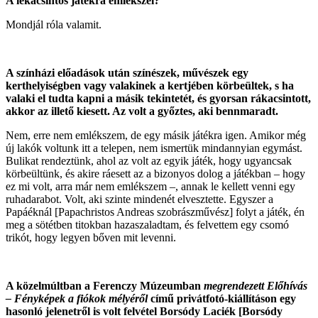
A lekacsintós játékra emlékszel?
Mondjál róla valamit.
A színházi előadások után színészek, művészek egy
kerthelyiségben vagy valakinek a kertjében körbeültek, s ha
valaki el tudta kapni a másik tekintetét, és gyorsan rákacsintott,
akkor az illető kiesett. Az volt a győztes, aki bennmaradt.
Nem, erre nem emlékszem, de egy másik játékra igen. Amikor még
új lakók voltunk itt a telepen, nem ismertük mindannyian egymást.
Bulikat rendeztünk, ahol az volt az egyik játék, hogy ugyancsak
körbeültünk, és akire ráesett az a bizonyos dolog a játékban – hogy
ez mi volt, arra már nem emlékszem –, annak le kellett venni egy
ruhadarabot. Volt, aki szinte mindenét elvesztette. Egyszer a
Papáéknál [Papachristos Andreas szobrászművész] folyt a játék, én
meg a sötétben titokban hazaszaladtam, és felvettem egy csomó
trikót, hogy legyen bőven mit levenni.
A közelmúltban a Ferenczy Múzeumban
megrendezett Előhívás
– Fényképek a fiókok mélyéről
című privátfotó-kiállításon egy
hasonló jelenetről is volt felvétel Borsódy Laciék [Borsódy