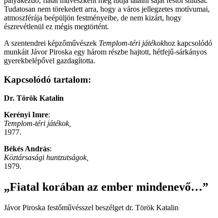
pályakezdő, fiatal művészként meg tudja találni saját festői stílusát.
Tudatosan nem törekedett arra, hogy a város jellegzetes motívumai,
atmoszférája beépüljön festményeibe, de nem kizárt, hogy
észrevétlenül ez mégis megtörtént.
A szentendrei képzőművészek
Templom-téri játékok
hoz kapcsolódó
munkáit Jávor Piroska egy három részbe hajtott, hétfejű-sárkányos
gyerekbelépővel gazdagította.
Kapcsolódó tartalom:
Dr. Török Katalin
Kerényi Imre
:
Templom-téri játékok,
1977.
Békés András
:
Köztársasági huntzutságok,
1979.
„Fiatal korában az ember mindenevő…”
Jávor Piroska festőművésszel beszélget dr. Török Katalin