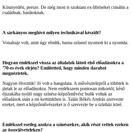
Könnyedén, persze. De még most is szoktam ex-libriseket csinálni a
családnak, barátoknak.
A sárkányos meghívó milyen technikával készült?
Vonalrajz volt, amit úgy rémlik, barna színnel nyomott ki a nyomda.
Hogyan emlékszel vissza az általatok látott első előadásokra a
’70-es évek elején? Említetted, hogy minden darabot
megnéztetek.
Nagyon élveztük! Jó volt a hangulata. A művésztelepről a többiek is
jártak le az előadásokra. Nem emlékszem pontosan mikortól, késő
éjszakába nyúló nagy színész-képzőművész bulik voltak az
előadások után a mi kertünkben is. Talán Békés András szervezte
ezeket, mert a képzőművészeket is ő szervezte be a színház köré.
Emlékszel esetleg azokra a színészekre, akik részt vettek ezeken
az összejöveteleken?