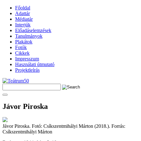
Főoldal
Adattár
Médiatár
Interjúk
Előadáselemzések
Tanulmányok
Plakátok
Fotók
Cikkek
Impresszum
Használati útmutató
Projektleírás
Jávor Piroska
Jávor Piroska. Fotó: Csíkszentmihályi Márton (2018.). Forrás:
Csíkszentmihályi Márton