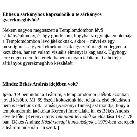
Ehhez a sárkányhoz kapcsolódik a te sárkányos
gyerekmeghívód?
Nekem nagyon megtetszett a Templomdombon lévő
sárkányépítmény, és úgy gondoltam, hogyha ez egyfajta emblémája
a Templomdombon lévő játékoknak, akkor – mivel ez egy
mesefigura – a gyerekeknek ne csak egyszerű meghívó legyen a
kezükben, hanem valami vizuális élményt is kapjanak. Úgyhogy
erre engem nem felkértek, hanem magam találtam ki a hétfejű
sárkányos gyerekmeghívó készítését.
Mindez Békés András idejében volt?
Igen. ’69-ben indult a Teátrum, a templomdombi játékok azonban
jóval később. Mi ’69 őszén költöztünk ide, tehát az első előadáson
nem is lehettünk ott. Tamás [Asszonyi Tamás] azt mondja, hogy a
templomdombi játékokat Kerényi Imre találta ki, és Békés András
átvette tőle. [Kerényi Imre:
Templom-téri játékok
előadása 1977–78-
ban, Békés András:
Köztársasági huntzutságok
ja 1979-ben szerepelt
a teátrum műsorán – a szerk.]