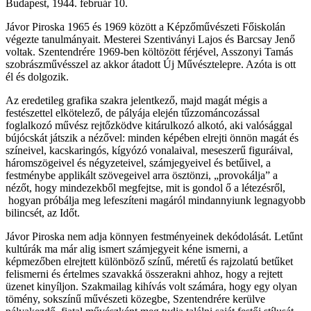
Budapest, 1944. február 10.
Jávor Piroska 1965 és 1969 között a Képzőművészeti Főiskolán
végezte tanulmányait. Mesterei Szentiványi Lajos és Barcsay Jenő
voltak. Szentendrére 1969-ben költözött férjével, Asszonyi Tamás
szobrászművésszel az akkor átadott Új Művésztelepre. Azóta is ott
él és dolgozik.
Az eredetileg grafika szakra jelentkező, majd magát mégis a
festészettel elkötelező, de pályája elején tűzzománcozással
foglalkozó művész rejtőzködve kitárulkozó alkotó, aki valósággal
bújócskát játszik a nézővel: minden képében elrejti önnön magát és
színeivel, kacskaringós, kígyózó vonalaival, meseszerű figuráival,
háromszögeivel és négyzeteivel, számjegyeivel és betűivel, a
festménybe applikált szövegeivel arra ösztönzi, „provokálja” a
nézőt, hogy mindezekből megfejtse, mit is gondol ő a létezésről,
hogyan próbálja meg lefeszíteni magáról mindannyiunk legnagyobb
bilincsét, az Időt.
Jávor Piroska nem adja könnyen festményeinek dekódolását. Letűnt
kultúrák ma már alig ismert számjegyeit kéne ismerni, a
képmezőben elrejtett különböző színű, méretű és rajzolatú betűket
felismerni és értelmes szavakká összerakni ahhoz, hogy a rejtett
üzenet kinyíljon. Szakmailag kihívás volt számára, hogy egy olyan
tömény, sokszínű művészeti közegbe, Szentendrére kerülve