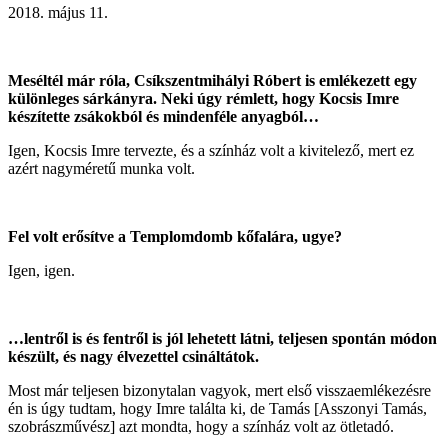
2018. május 11.
Meséltél már róla, Csíkszentmihályi Róbert is emlékezett egy
különleges sárkányra. Neki úgy rémlett, hogy Kocsis Imre
készítette zsákokból és mindenféle anyagból…
Igen, Kocsis Imre tervezte, és a színház volt a kivitelező, mert ez
azért nagyméretű munka volt.
Fel volt erősítve a Templomdomb kőfalára, ugye?
Igen, igen.
…lentről is és fentről is jól lehetett látni, teljesen spontán módon
készült, és nagy élvezettel csináltátok.
Most már teljesen bizonytalan vagyok, mert első visszaemlékezésre
én is úgy tudtam, hogy Imre találta ki, de Tamás [Asszonyi Tamás,
szobrászművész] azt mondta, hogy a színház volt az ötletadó.