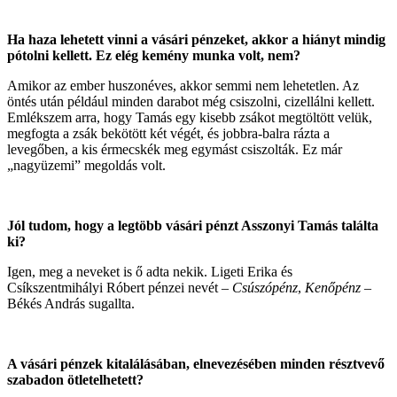
Ha haza lehetett vinni a vásári pénzeket, akkor a hiányt mindig
pótolni kellett. Ez elég kemény munka volt, nem?
Amikor az ember huszonéves, akkor semmi nem lehetetlen. Az
öntés után például minden darabot még csiszolni, cizellálni kellett.
Emlékszem arra, hogy Tamás egy kisebb zsákot megtöltött velük,
megfogta a zsák bekötött két végét, és jobbra-balra rázta a
levegőben, a kis érmecskék meg egymást csiszolták. Ez már
„nagyüzemi” megoldás volt.
Jól tudom, hogy a legtöbb vásári pénzt Asszonyi Tamás találta
ki?
Igen, meg a neveket is ő adta nekik. Ligeti Erika és
Csíkszentmihályi Róbert pénzei nevét –
Csúszópénz
,
Kenőpénz
–
Békés András sugallta.
A vásári pénzek kitalálásában, elnevezésében minden résztvevő
szabadon ötletelhetett?