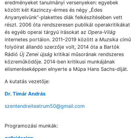
eredményeket tanulmányi versenyeken: egyebek
között két Kazinczy-érmes és négy „Édes
Anyanyelvünk”-plakettes diák felkészítésében vett
részt. 2006 óta rendszeresen publikál operakritikákat
és egyéb operai tárgyú írásokat az
Opera-Világ
internetes portálon. 2011–2019 között a
Muzsika
című
folyóirat állandó szerzője volt, 2014 óta a Bartók
Rádió
Új Zenei újság
kritikai műsorának rendszeres
közreműködője. 2014-ben kritikusi munkájának
elismeréseképpen elnyerte a Müpa Hans Sachs-díját.
A kutatás vezetője:
Dr. Timár András
szentendreiteatrum50@gmail.com
Programozási munkák:
gallaidesign