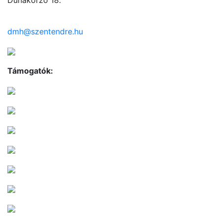
dmh@szentendre.hu
Támogatók: