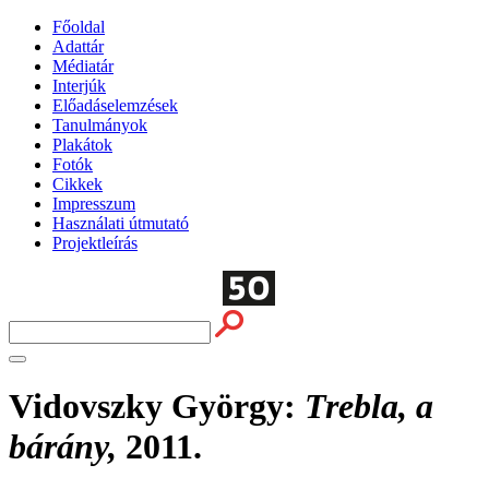
Főoldal
Adattár
Médiatár
Interjúk
Előadáselemzések
Tanulmányok
Plakátok
Fotók
Cikkek
Impresszum
Használati útmutató
Projektleírás
Vidovszky György
:
Trebla, a
bárány,
2011.