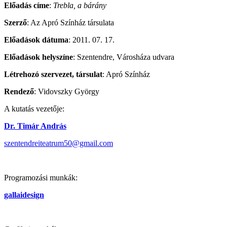
Előadás címe
:
Trebla, a bárány
Szerző
: Az Apró Színház társulata
Előadások dátuma
: 2011. 07. 17.
Előadások helyszíne
: Szentendre, Városháza udvara
Létrehozó szervezet, társulat
: Apró Színház
Rendező
: Vidovszky György
A kutatás vezetője:
Dr. Timár András
szentendreiteatrum50@gmail.com
Programozási munkák:
gallaidesign