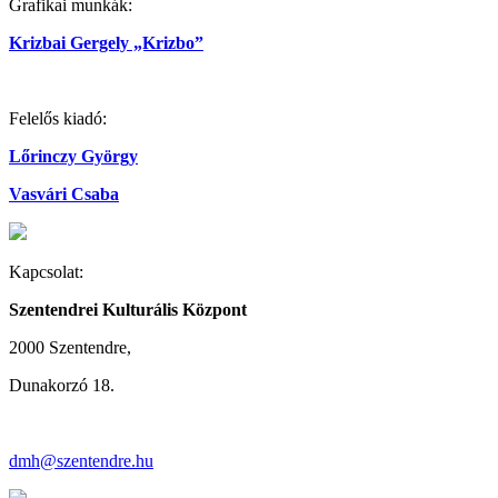
Grafikai munkák:
Krizbai Gergely „Krizbo”
Felelős kiadó:
Lőrinczy György
Vasvári Csaba
Kapcsolat:
Szentendrei Kulturális Központ
2000 Szentendre,
Dunakorzó 18.
dmh@szentendre.hu