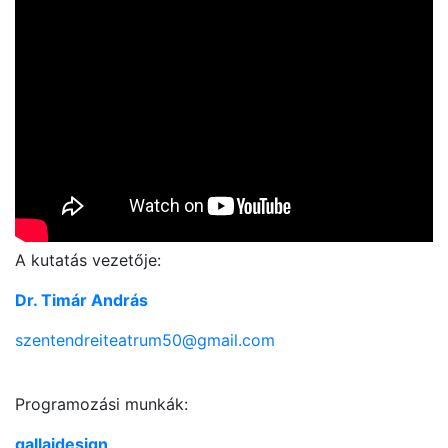
A kutatás vezetője:
Dr. Timár András
szentendreiteatrum50@gmail.com
Programozási munkák:
gallaidesign