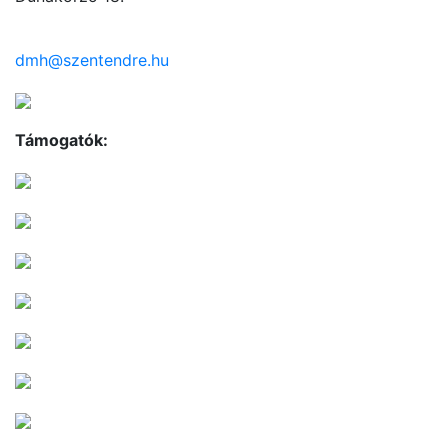
dmh@szentendre.hu
Támogatók: