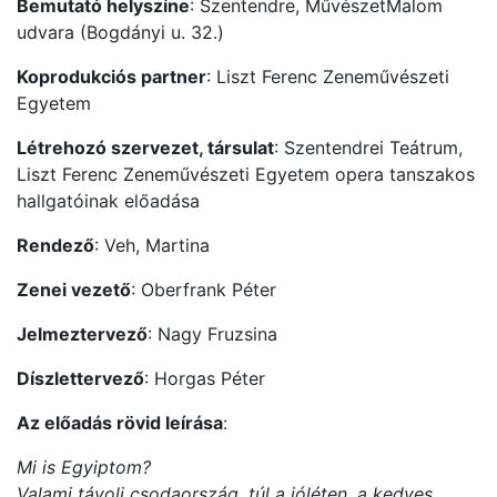
Bemutató helyszíne
: Szentendre, MűvészetMalom
udvara (Bogdányi u. 32.)
Koprodukciós partner
: Liszt Ferenc Zeneművészeti
Egyetem
Létrehozó szervezet, társulat
: Szentendrei Teátrum,
Liszt Ferenc Zeneművészeti Egyetem opera tanszakos
hallgatóinak előadása
Rendező
: Veh, Martina
Zenei vezető
: Oberfrank Péter
Jelmeztervező
: Nagy Fruzsina
Díszlettervező
: Horgas Péter
Az előadás rövid leírása
:
Mi is Egyiptom?
Valami távoli csodaország, túl a jóléten, a kedves,