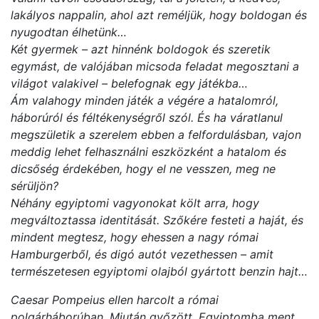
lakályos nappalin, ahol azt reméljük, hogy boldogan és
nyugodtan élhetünk…
Két gyermek – azt hinnénk boldogok és szeretik
egymást, de valójában micsoda feladat megosztani a
világot valakivel – belefognak egy játékba…
Ám valahogy minden játék a végére a hatalomról,
háborúról és féltékenységről szól. És ha váratlanul
megszületik a szerelem ebben a felfordulásban, vajon
meddig lehet felhasználni eszközként a hatalom és
dicsőség érdekében, hogy el ne vesszen, meg ne
sérüljön?
Néhány egyiptomi vagyonokat költ arra, hogy
megváltoztassa identitását. Szőkére festeti a haját, és
mindent megtesz, hogy ehessen a nagy római
Hamburgerből, és digó autót vezethessen – amit
természetesen egyiptomi olajból gyártott benzin hajt…
Caesar Pompeius ellen harcolt a római
polgárháborúban. Miután győzött, Egyiptomba ment