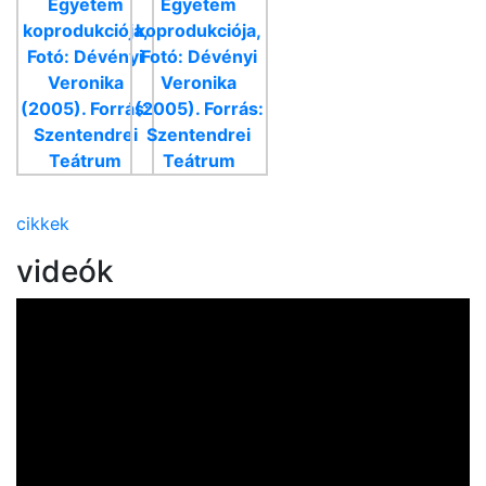
cikkek
videók