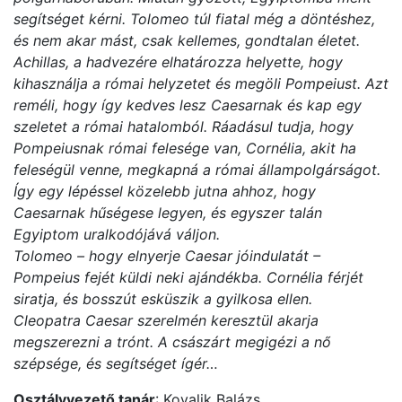
segítséget kérni. Tolomeo túl fiatal még a döntéshez,
és nem akar mást, csak kellemes, gondtalan életet.
Achillas, a hadvezére elhatározza helyette, hogy
kihasználja a római helyzetet és megöli Pompeiust. Azt
reméli, hogy így kedves lesz Caesarnak és kap egy
szeletet a római hatalomból. Ráadásul tudja, hogy
Pompeiusnak római felesége van, Cornélia, akit ha
feleségül venne, megkapná a római állampolgárságot.
Így egy lépéssel közelebb jutna ahhoz, hogy
Caesarnak hűségese legyen, és egyszer talán
Egyiptom uralkodójává váljon.
Tolomeo – hogy elnyerje Caesar jóindulatát –
Pompeius fejét küldi neki ajándékba. Cornélia férjét
siratja, és bosszút esküszik a gyilkosa ellen.
Cleopatra Caesar szerelmén keresztül akarja
megszerezni a trónt. A császárt megigézi a nő
szépsége, és segítséget ígér…
Osztályvezető tanár
: Kovalik Balázs