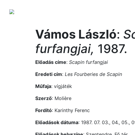
Vámos László
:
S
furfangjai,
1987.
Előadás címe
:
Scapin furfangjai
Eredeti cím
:
Les Fourberies de Scapin
Műfaja
: vígjáték
Szerző
: Molière
Fordító
: Karinthy Ferenc
Előadások dátuma
: 1987. 07. 03., 04., 05., 09
Előadások helyszíne
: Szentendre, Fő tér