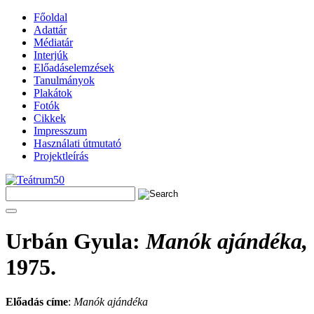
Főoldal
Adattár
Médiatár
Interjúk
Előadáselemzések
Tanulmányok
Plakátok
Fotók
Cikkek
Impresszum
Használati útmutató
Projektleírás
Urbán Gyula
:
Manók ajándéka,
1975.
Előadás címe
:
Manók ajándéka