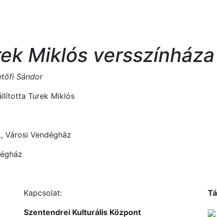
rek Miklós versszínháza
tőfi Sándor
́llította Turek Miklós
., Városi Vendégház
égház
Kapcsolat:
Tá
Szentendrei Kulturális Központ