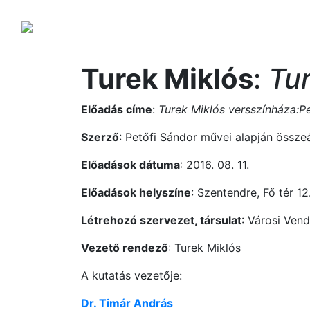
Turek Miklós
:
Tu
Előadás címe
:
Turek Miklós versszínháza:Pe
Szerző
: Petőfi Sándor művei alapján összea
Előadások dátuma
: 2016. 08. 11.
Előadások helyszíne
: Szentendre, Fő tér 12
Létrehozó szervezet, társulat
: Városi Vend
Vezető rendező
: Turek Miklós
A kutatás vezetője:
Dr. Timár András