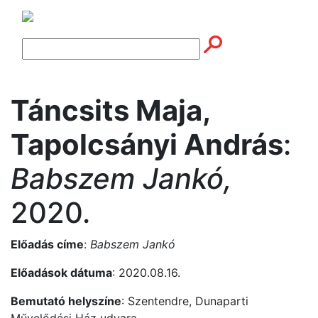
Táncsits Maja,
Tapolcsányi András
:
Babszem Jankó,
2020.
Előadás címe
:
Babszem Jankó
Előadások dátuma
: 2020.08.16.
Bemutató helyszíne
: Szentendre, Dunaparti
Művelődési Ház udvara