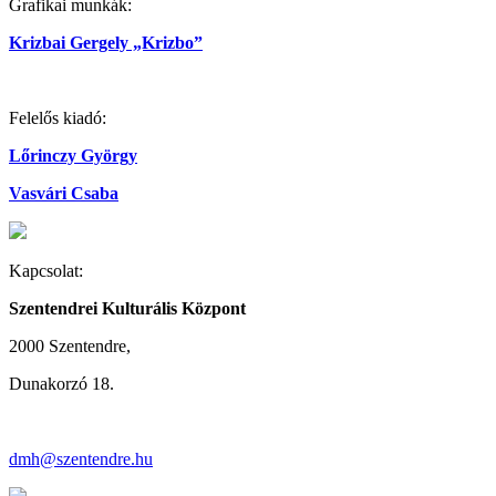
Grafikai munkák:
Krizbai Gergely „Krizbo”
Felelős kiadó:
Lőrinczy György
Vasvári Csaba
Kapcsolat:
Szentendrei Kulturális Központ
2000 Szentendre,
Dunakorzó 18.
dmh@szentendre.hu