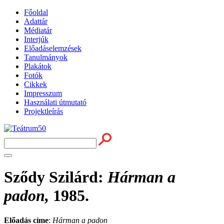
Főoldal
Adattár
Médiatár
Interjúk
Előadáselemzések
Tanulmányok
Plakátok
Fotók
Cikkek
Impresszum
Használati útmutató
Projektleírás
Sződy Szilárd
:
Hárman a
padon,
1985.
Előadás címe
:
Hárman a padon