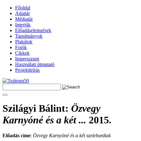
Főoldal
Adattár
Médiatár
Interjúk
Előadáselemzések
Tanulmányok
Plakátok
Fotók
Cikkek
Impresszum
Használati útmutató
Projektleírás
Szilágyi Bálint
:
Özvegy
Karnyóné és a két ...
2015.
Előadás címe
:
Özvegy Karnyóné és a két szeleburdiak