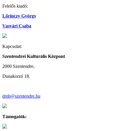
Felelős kiadó:
Lőrinczy György
Vasvári Csaba
Kapcsolat:
Szentendrei Kulturális Központ
2000 Szentendre,
Dunakorzó 18.
dmh@szentendre.hu
Támogatók: