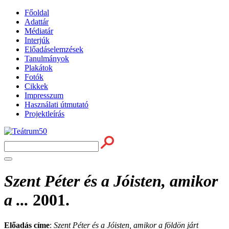
Főoldal
Adattár
Médiatár
Interjúk
Előadáselemzések
Tanulmányok
Plakátok
Fotók
Cikkek
Impresszum
Használati útmutató
Projektleírás
Szent Péter és a Jóisten, amikor
a ...
2001.
Előadás címe
:
Szent Péter és a Jóisten, amikor a földön járt