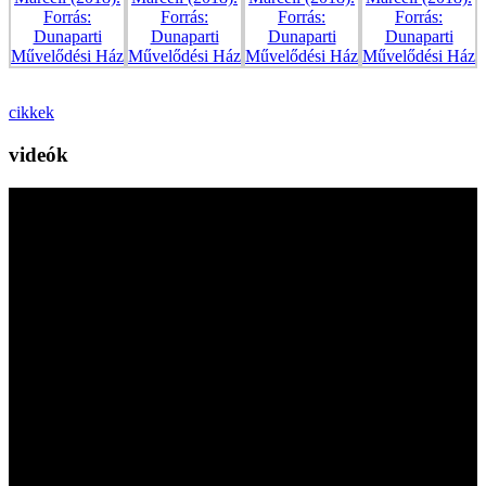
cikkek
videók