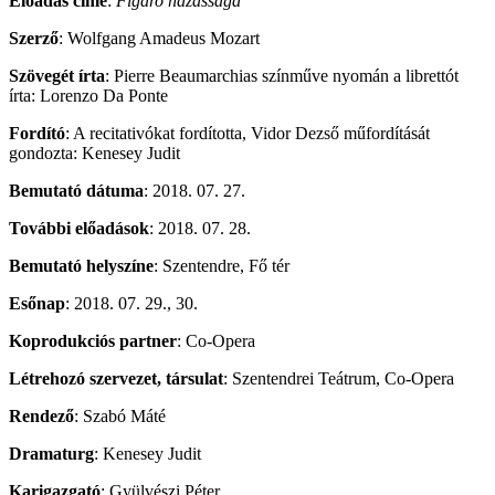
Előadás címe
:
Figaro házassága
Szerző
: Wolfgang Amadeus Mozart
Szövegét írta
: Pierre Beaumarchias színműve nyomán a librettót
írta: Lorenzo Da Ponte
Fordító
: A recitativókat fordította, Vidor Dezső műfordítását
gondozta: Kenesey Judit
Bemutató dátuma
: 2018. 07. 27.
További előadások
: 2018. 07. 28.
Bemutató helyszíne
: Szentendre, Fő tér
Esőnap
: 2018. 07. 29., 30.
Koprodukciós partner
: Co-Opera
Létrehozó szervezet, társulat
: Szentendrei Teátrum, Co-Opera
Rendező
: Szabó Máté
Dramaturg
: Kenesey Judit
Karigazgató
: Gyülvészi Péter