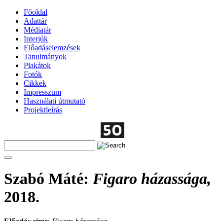
Főoldal
Adattár
Médiatár
Interjúk
Előadáselemzések
Tanulmányok
Plakátok
Fotók
Cikkek
Impresszum
Használati útmutató
Projektleírás
Szabó Máté
:
Figaro házassága,
2018.