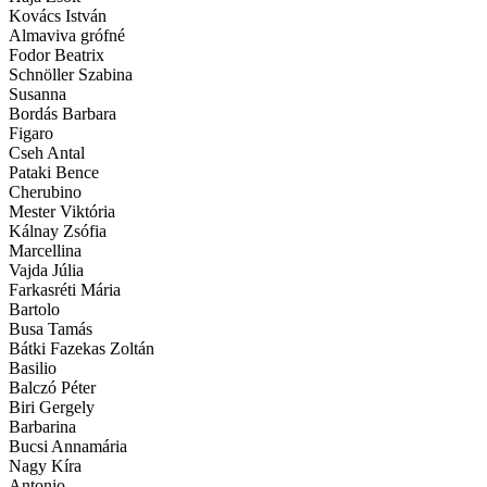
Kovács István
Almaviva grófné
Fodor Beatrix
Schnöller Szabina
Susanna
Bordás Barbara
Figaro
Cseh Antal
Pataki Bence
Cherubino
Mester Viktória
Kálnay Zsófia
Marcellina
Vajda Júlia
Farkasréti Mária
Bartolo
Busa Tamás
Bátki Fazekas Zoltán
Basilio
Balczó Péter
Biri Gergely
Barbarina
Bucsi Annamária
Nagy Kíra
Antonio