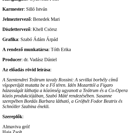
Karmester
: Silló István
Jelmeztervező
: Benedek Mari
Díszlettervező
: Khell Csörsz
Grafika
: Szabó Ádám Árpád
A rendező munkatársa
: Tóth Erika
Producer
: dr. Vadász Dániel
Az előadás rövid leírása
:
A Szentendrei Teátrum tavaly Rossini: A sevillai borbély című
vígoperáját mutatta be a Fő téren. Idén Mozarttól a Figaro
házasságát láthatja a közönség ugyanott a Teátrum és a Co-Opera
közös produkciójában, Szabó Máté rendezésében. Susanne
szerepében Bordás Barbara látható, a Grófnét Fodor Beatrix és
Schnöller Szabina énekli.
Szereplők
:
Almaviva gróf
Haja Zsolt