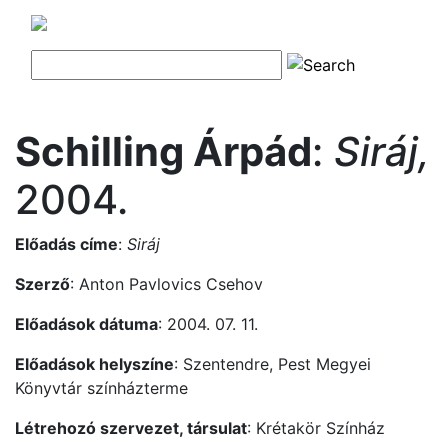
Schilling Árpád
:
Siráj,
2004.
Előadás címe
:
Siráj
Szerző
: Anton Pavlovics Csehov
Előadások dátuma
: 2004. 07. 11.
Előadások helyszíne
: Szentendre, Pest Megyei
Könyvtár színházterme
Létrehozó szervezet, társulat
: Krétakör Színház