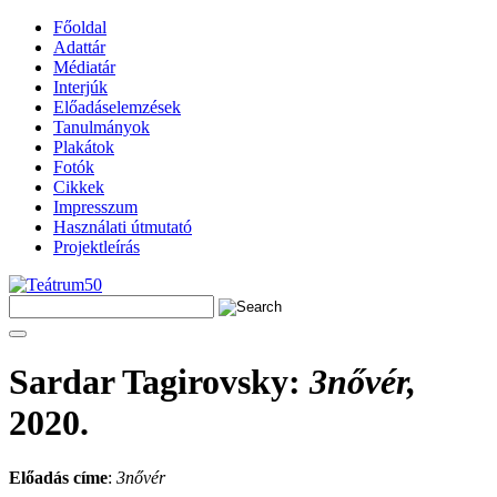
Főoldal
Adattár
Médiatár
Interjúk
Előadáselemzések
Tanulmányok
Plakátok
Fotók
Cikkek
Impresszum
Használati útmutató
Projektleírás
Sardar Tagirovsky
:
3nővér,
2020.
Előadás címe
:
3nővér