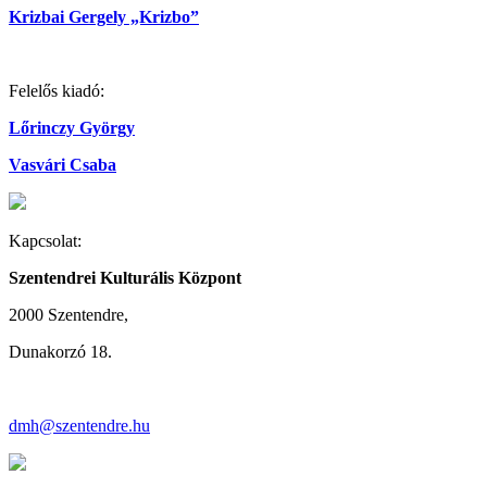
Krizbai Gergely „Krizbo”
Felelős kiadó:
Lőrinczy György
Vasvári Csaba
Kapcsolat:
Szentendrei Kulturális Központ
2000 Szentendre,
Dunakorzó 18.
dmh@szentendre.hu