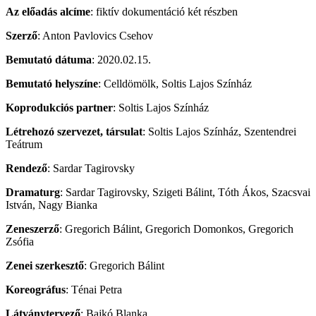
Az előadás alcíme
: fiktív dokumentáció két részben
Szerző
: Anton Pavlovics Csehov
Bemutató dátuma
: 2020.02.15.
Bemutató helyszíne
: Celldömölk, Soltis Lajos Színház
Koprodukciós partner
: Soltis Lajos Színház
Létrehozó szervezet, társulat
: Soltis Lajos Színház, Szentendrei
Teátrum
Rendező
: Sardar Tagirovsky
Dramaturg
: Sardar Tagirovsky, Szigeti Bálint, Tóth Ákos, Szacsvai
István, Nagy Bianka
Zeneszerző
: Gregorich Bálint, Gregorich Domonkos, Gregorich
Zsófia
Zenei szerkesztő
: Gregorich Bálint
Koreográfus
: Ténai Petra
Látványtervező
: Bajkó Blanka