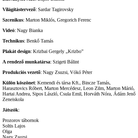
Világítástervező
: Sardar Tagirovsky
Szcenikus
: Marton Miklós, Gregorich Ferenc
Videó
: Nagy Bianka
Technikus
: Benkő Tamás
Plakát design
: Krizbai Gergely „Krizbo”
A rendező munkatársa
: Szigeti Bálint
Produkciós vezető
: Nagy Zsuzsi, Vókó Péter
Külön köszönet
: Kemendi és társa Kft., Bincze Tamás,
Harasztovics Róbert, Marton Mercédesz, Leon Zilm, Marton Márió,
Hartai Andrea, Sipos László, Csula Emil, Horváth Nóra, Ádám Jenő
Zeneiskola
Játszók
:
Prozorov tábornok
Soltis Lajos
Olga
Nagy Zsuzsi