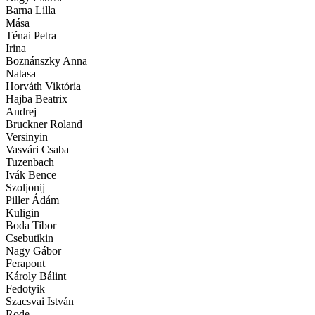
Barna Lilla
Mása
Ténai Petra
Irina
Boznánszky Anna
Natasa
Horváth Viktória
Hajba Beatrix
Andrej
Bruckner Roland
Versinyin
Vasvári Csaba
Tuzenbach
Ivák Bence
Szoljonij
Piller Ádám
Kuligin
Boda Tibor
Csebutikin
Nagy Gábor
Ferapont
Károly Bálint
Fedotyik
Szacsvai István
Rode