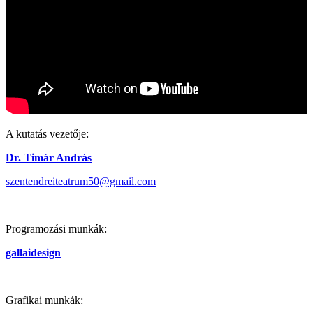
A kutatás vezetője:
Dr. Timár András
szentendreiteatrum50@gmail.com
Programozási munkák:
gallaidesign
Grafikai munkák: