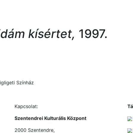
idám kísértet,
1997.
igligeti Színház
Kapcsolat:
Tá
Szentendrei Kulturális Központ
2000 Szentendre,