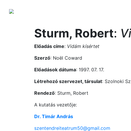
Sturm, Robert
:
V
Előadás címe
:
Vidám kísértet
Szerző
: Noël Coward
Előadások dátuma
: 1997. 07. 17.
Létrehozó szervezet, társulat
: Szolnoki Sz
Rendező
: Sturm, Robert
A kutatás vezetője:
Dr. Timár András
szentendreiteatrum50@gmail.com