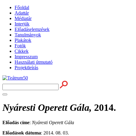
Főoldal
Adattár
Médiatár
Interjúk
Előadáselemzések
Tanulmányok
Plakátok
Fotók
Cikkek
Impresszum
Használati útmutató
Projektleírás
Nyáresti Operett Gála,
2014.
Előadás címe
:
Nyáresti Operett Gála
Előadások dátuma
: 2014. 08. 03.