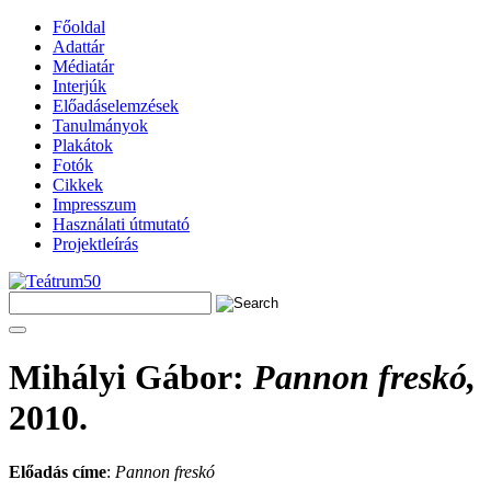
Főoldal
Adattár
Médiatár
Interjúk
Előadáselemzések
Tanulmányok
Plakátok
Fotók
Cikkek
Impresszum
Használati útmutató
Projektleírás
Mihályi Gábor
:
Pannon freskó,
2010.
Előadás címe
:
Pannon freskó