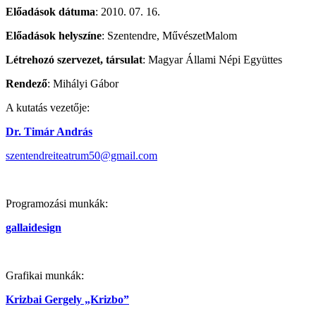
Előadások dátuma
: 2010. 07. 16.
Előadások helyszíne
: Szentendre, MűvészetMalom
Létrehozó szervezet, társulat
: Magyar Állami Népi Együttes
Rendező
: Mihályi Gábor
A kutatás vezetője:
Dr. Timár András
szentendreiteatrum50@gmail.com
Programozási munkák:
gallaidesign
Grafikai munkák:
Krizbai Gergely „Krizbo”