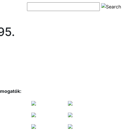
95.
mogatók: