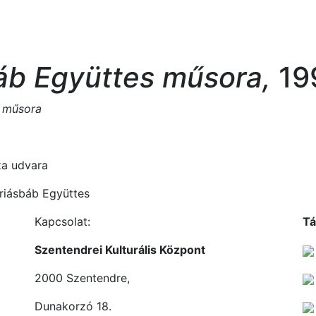
áb Együttes műsora,
19
s műsora
́za udvara
riásbáb Együttes
Kapcsolat:
Tá
Szentendrei Kulturális Központ
2000 Szentendre,
Dunakorzó 18.