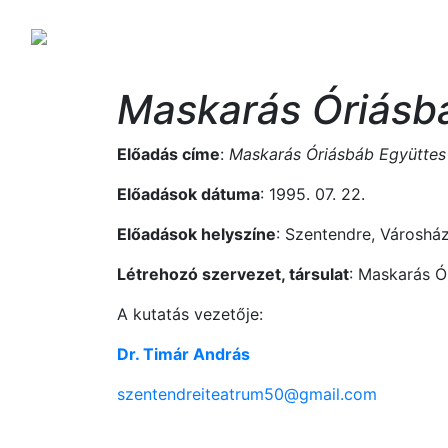
Maskarás Óriásb
Előadás címe
:
Maskarás Óriásbáb Együtte
Előadások dátuma
: 1995. 07. 22.
Előadások helyszíne
: Szentendre, Városha
Létrehozó szervezet, társulat
: Maskarás Ó
A kutatás vezetője:
Dr. Timár András
szentendreiteatrum50@gmail.com