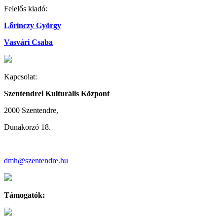
Felelős kiadó:
Lőrinczy György
Vasvári Csaba
Kapcsolat:
Szentendrei Kulturális Központ
2000 Szentendre,
Dunakorzó 18.
dmh@szentendre.hu
Támogatók: