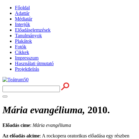
Főoldal
Adattár
Médiatár
Interjúk
Előadáselemzések
Tanulmányok
Plakátok
Fotók
Cikkek
Impresszum
Használati útmutató
Projektleírás
Mária evangéliuma,
2010.
Előadás címe
:
Mária evangéliuma
Az előadás alcíme
: A rockopera oratorikus előadása egy részben