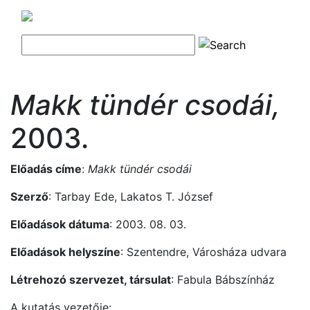
Makk tündér csodái,
2003.
Előadás címe
:
Makk tündér csodái
Szerző
: Tarbay Ede, Lakatos T. József
Előadások dátuma
: 2003. 08. 03.
Előadások helyszíne
: Szentendre, Városháza udvara
Létrehozó szervezet, társulat
: Fabula Bábszínház
A kutatás vezetője: