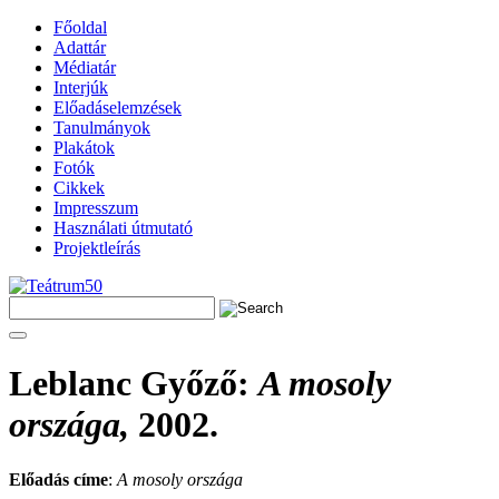
Főoldal
Adattár
Médiatár
Interjúk
Előadáselemzések
Tanulmányok
Plakátok
Fotók
Cikkek
Impresszum
Használati útmutató
Projektleírás
Leblanc Győző
:
A mosoly
országa,
2002.
Előadás címe
:
A mosoly országa