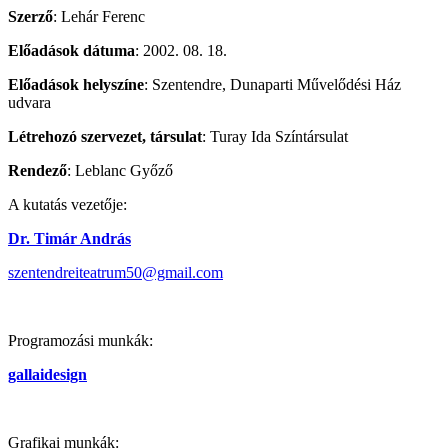
Szerző
: Lehár Ferenc
Előadások dátuma
: 2002. 08. 18.
Előadások helyszíne
: Szentendre, Dunaparti Művelődési Ház
udvara
Létrehozó szervezet, társulat
: Turay Ida Színtársulat
Rendező
: Leblanc Győző
A kutatás vezetője:
Dr. Timár András
szentendreiteatrum50@gmail.com
Programozási munkák:
gallaidesign
Grafikai munkák: