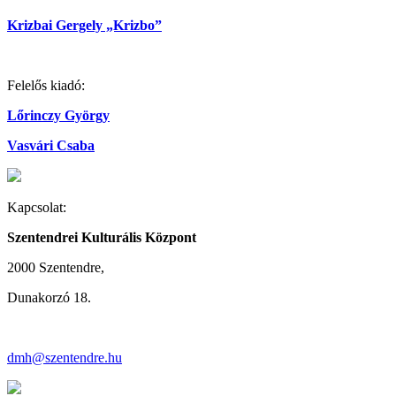
Krizbai Gergely „Krizbo”
Felelős kiadó:
Lőrinczy György
Vasvári Csaba
Kapcsolat:
Szentendrei Kulturális Központ
2000 Szentendre,
Dunakorzó 18.
dmh@szentendre.hu