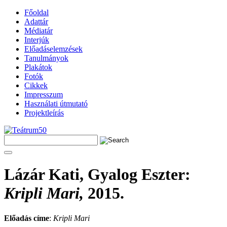
Főoldal
Adattár
Médiatár
Interjúk
Előadáselemzések
Tanulmányok
Plakátok
Fotók
Cikkek
Impresszum
Használati útmutató
Projektleírás
Lázár Kati, Gyalog Eszter
:
Kripli Mari,
2015.
Előadás címe
:
Kripli Mari