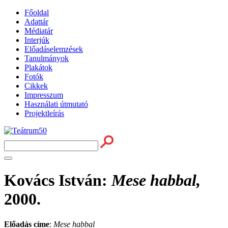
Főoldal
Adattár
Médiatár
Interjúk
Előadáselemzések
Tanulmányok
Plakátok
Fotók
Cikkek
Impresszum
Használati útmutató
Projektleírás
Kovács István
:
Mese habbal,
2000.
Előadás címe
:
Mese habbal