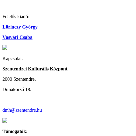
Felelős kiadó:
Lőrinczy György
Vasvári Csaba
Kapcsolat:
Szentendrei Kulturális Központ
2000 Szentendre,
Dunakorzó 18.
dmh@szentendre.hu
Támogatók: