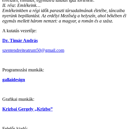
elvesztés, elmúlás, egymásra találás igaz története.
II. rész: Emlékeink…
Emlékeinkben a régi idők paraszti társadalmának életébe, táncaiba
nyerünk bepillantást. Az erdélyi Mezőség a helyszín, ahol békében él
egymás mellett három nemzet: a magyar, a román és a szász.
A kutatás vezetője:
Dr. Timár András
szentendreiteatrum50@gmail.com
Programozási munkák:
gallaidesign
Grafikai munkák:
Krizbai Gergely „Krizbo”
Felelős kiadó: