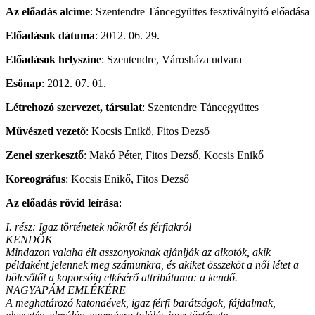
Az előadás alcíme
: Szentendre Táncegyüttes fesztiválnyitó előadása
Előadások dátuma
: 2012. 06. 29.
Előadások helyszíne
: Szentendre, Városháza udvara
Esőnap
: 2012. 07. 01.
Létrehozó szervezet, társulat
: Szentendre Táncegyüttes
Művészeti vezető
: Kocsis Enikő, Fitos Dezső
Zenei szerkesztő
: Makó Péter, Fitos Dezső, Kocsis Enikő
Koreográfus
: Kocsis Enikő, Fitos Dezső
Az előadás rövid leírása
:
I. rész: Igaz történetek nőkről és férfiakról
KENDŐK
Mindazon valaha élt asszonyoknak ajánlják az alkotók, akik
példaként jelennek meg számunkra, és akiket összeköt a női létet a
bölcsőtől a koporsóig elkísérő attribútuma: a kendő.
NAGYAPÁM EMLÉKÉRE
A meghatározó katonaévek, igaz férfi barátságok, fájdalmak,