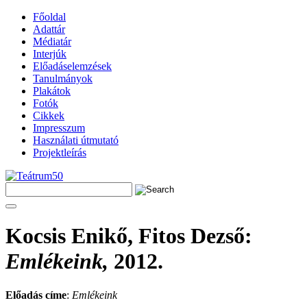
Főoldal
Adattár
Médiatár
Interjúk
Előadáselemzések
Tanulmányok
Plakátok
Fotók
Cikkek
Impresszum
Használati útmutató
Projektleírás
Kocsis Enikő, Fitos Dezső
:
Emlékeink,
2012.
Előadás címe
:
Emlékeink