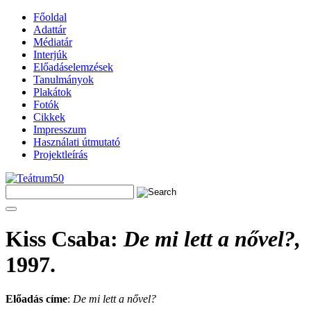
Főoldal
Adattár
Médiatár
Interjúk
Előadáselemzések
Tanulmányok
Plakátok
Fotók
Cikkek
Impresszum
Használati útmutató
Projektleírás
Kiss Csaba
:
De mi lett a nővel?,
1997.
Előadás címe
:
De mi lett a nővel?