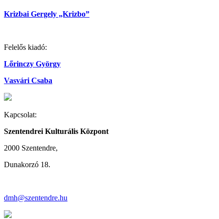
Krizbai Gergely „Krizbo”
Felelős kiadó:
Lőrinczy György
Vasvári Csaba
Kapcsolat:
Szentendrei Kulturális Központ
2000 Szentendre,
Dunakorzó 18.
dmh@szentendre.hu