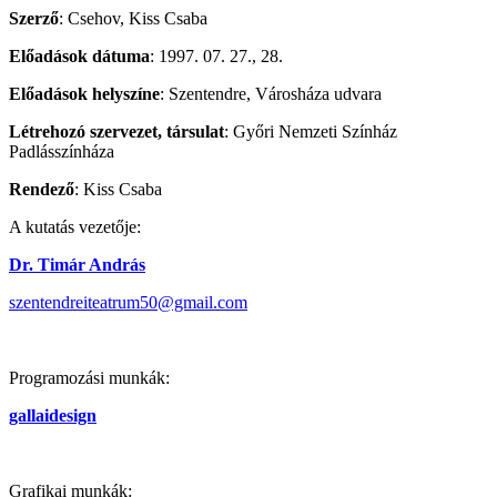
Szerző
: Csehov, Kiss Csaba
Előadások dátuma
: 1997. 07. 27., 28.
Előadások helyszíne
: Szentendre, Városháza udvara
Létrehozó szervezet, társulat
: Győri Nemzeti Színház
Padlásszínháza
Rendező
: Kiss Csaba
A kutatás vezetője:
Dr. Timár András
szentendreiteatrum50@gmail.com
Programozási munkák:
gallaidesign
Grafikai munkák: