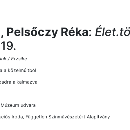
, Pelsőczy Réka
:
Élet.t
19.
sink / Erzsike
ta a közelmúltból
npadra alkalmazva
y Múzeum udvara
kciós Iroda, Független Színművészetért Alapítvány