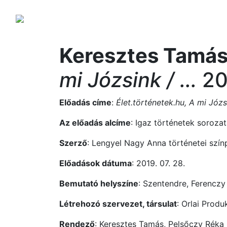
Keresztes Tamás
mi Józsink / ...
20
Előadás címe
:
Élet.történetek.hu, A mi Józ
Az előadás alcíme
: Igaz történetek soroza
Szerző
: Lengyel Nagy Anna történetei szí
Előadások dátuma
: 2019. 07. 28.
Bemutató helyszíne
: Szentendre, Ferencz
Létrehozó szervezet, társulat
: Orlai Produ
Rendező
: Keresztes Tamás, Pelsőczy Réka