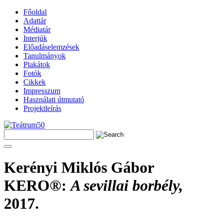
Főoldal
Adattár
Médiatár
Interjúk
Előadáselemzések
Tanulmányok
Plakátok
Fotók
Cikkek
Impresszum
Használati útmutató
Projektleírás
Kerényi Miklós Gábor
KERO®
:
A sevillai borbély,
2017.