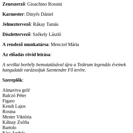
Zeneszerző
: Gioachino Rossini
Karmester
: Dinyés Dániel
Jelmeztervező
: Rákay Tamás
Díszlettervező
: Székely László
A rendező munkatársa
: Menczel Mária
Az előadás rövid leírása
:
A sevillai borbély bemutatásával újra a Teátrum legendás éveinek
hangulatát varázsoljuk Szentendre Fő terére.
Szereplők
:
Almaviva gróf
Balczó Péter
Figaro
Kendi Lajos
Rosina
Mester Viktória
Kálnay Zsófia
Bartolo
Kiss András