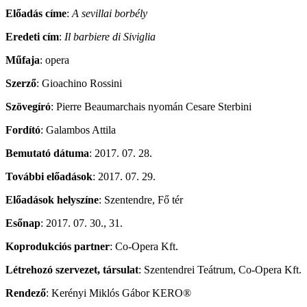
Előadás címe
:
A sevillai borbély
Eredeti cím
:
Il barbiere di Siviglia
Műfaja
: opera
Szerző
: Gioachino Rossini
Szövegíró
: Pierre Beaumarchais nyomán Cesare Sterbini
Fordító
: Galambos Attila
Bemutató dátuma
: 2017. 07. 28.
További előadások
: 2017. 07. 29.
Előadások helyszíne
: Szentendre, Fő tér
Esőnap
: 2017. 07. 30., 31.
Koprodukciós partner
: Co-Opera Kft.
Létrehozó szervezet, társulat
: Szentendrei Teátrum, Co-Opera Kft.
Rendező
: Kerényi Miklós Gábor KERO®