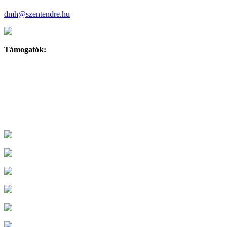
dmh@szentendre.hu
Támogatók: