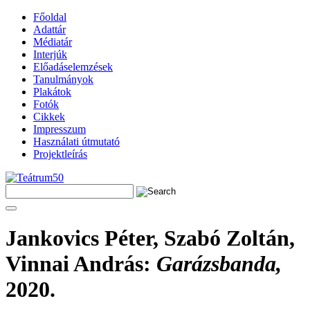
Főoldal
Adattár
Médiatár
Interjúk
Előadáselemzések
Tanulmányok
Plakátok
Fotók
Cikkek
Impresszum
Használati útmutató
Projektleírás
Jankovics Péter, Szabó Zoltán,
Vinnai András
:
Garázsbanda,
2020.