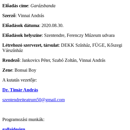
Előadás címe
:
Garázsbanda
Szerző
: Vinnai András
Előadások dátuma
: 2020.08.30.
Előadások helyszíne
: Szentendre, Ferenczy Múzeum udvara
Létrehozó szervezet, társulat
: DEKK Színház, FÜGE, Kőszegi
Várszínház
Rendező
: Jankovics Péter, Szabó Zoltán, Vinnai András
Zene
: Bonsai Boy
A kutatás vezetője:
Dr. Timár András
szentendreiteatrum50@gmail.com
Programozási munkák:
gallaidesign