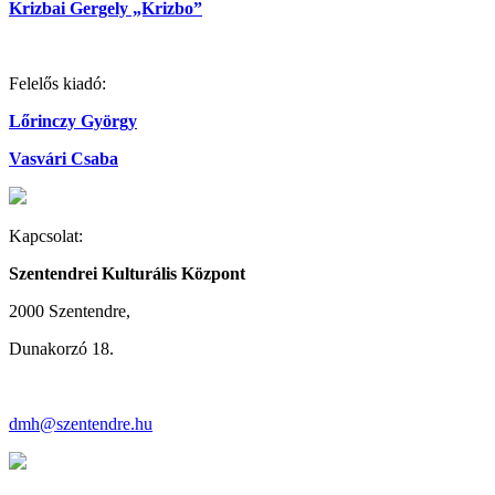
Krizbai Gergely „Krizbo”
Felelős kiadó:
Lőrinczy György
Vasvári Csaba
Kapcsolat:
Szentendrei Kulturális Központ
2000 Szentendre,
Dunakorzó 18.
dmh@szentendre.hu