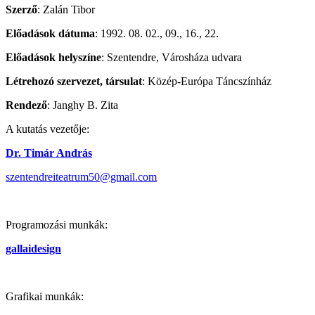
Szerző
: Zalán Tibor
Előadások dátuma
: 1992. 08. 02., 09., 16., 22.
Előadások helyszíne
: Szentendre, Városháza udvara
Létrehozó szervezet, társulat
: Közép-Európa Táncszínház
Rendező
: Janghy B. Zita
A kutatás vezetője:
Dr. Timár András
szentendreiteatrum50@gmail.com
Programozási munkák:
gallaidesign
Grafikai munkák: