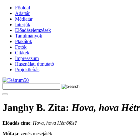
Főoldal
Adattár
Médiatár
Interjúk
Előadáselemzések
Tanulmányok
Plakátok
Fotók
Cikkek
Impresszum
Használati útmutató
Projektleírás
Janghy B. Zita
:
Hova, hova Hétr
Előadás címe
:
Hova, hova Hétrőfős?
Műfaja
: zenés mesejáték