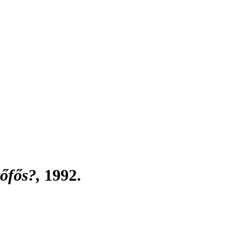
őfős?,
1992.