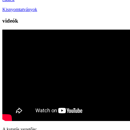
Kisnyomtatványok
videók
A kutatás vezetője: