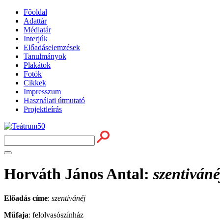
Főoldal
Adattár
Médiatár
Interjúk
Előadáselemzések
Tanulmányok
Plakátok
Fotók
Cikkek
Impresszum
Használati útmutató
Projektleírás
Horváth János Antal
:
szentiváné
Előadás címe
:
szentivánéj
Műfaja
: felolvasószínház