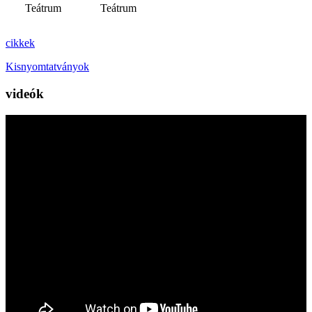
Teátrum
Teátrum
cikkek
Kisnyomtatványok
videók