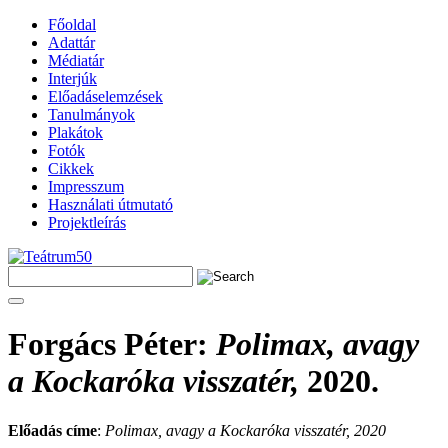
Főoldal
Adattár
Médiatár
Interjúk
Előadáselemzések
Tanulmányok
Plakátok
Fotók
Cikkek
Impresszum
Használati útmutató
Projektleírás
Forgács Péter
:
Polimax, avagy
a Kockaróka visszatér,
2020.
Előadás címe
:
Polimax, avagy a Kockaróka visszatér, 2020