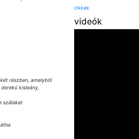
cikkek
videók
l két részben, amelyből
derekú kisleány,
 szálakat
átha