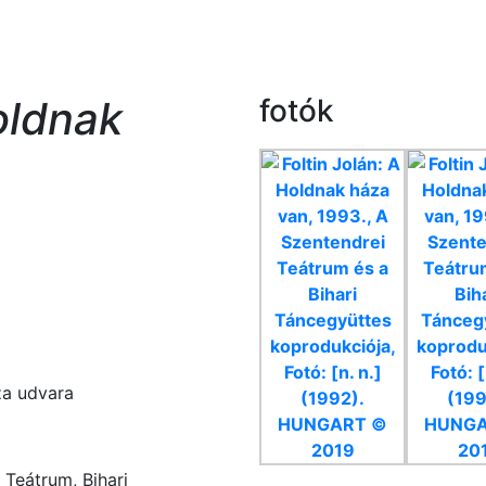
oldnak
fotók
́za udvara
 Teátrum, Bihari