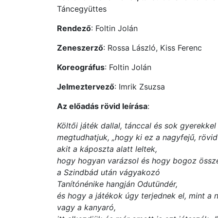
Táncegyüttes
Rendező
: Foltin Jolán
Zeneszerző
: Rossa László, Kiss Ferenc
Koreográfus
: Foltin Jolán
Jelmeztervező
: Imrik Zsuzsa
Az előadás rövid leírása
:
Költői játék dallal, tánccal és sok gyerekke
megtudhatjuk, „hogy ki ez a nagyfejű, rövid 
akit a káposzta alatt leltek,
hogy hogyan varázsol és hogy bogoz össze
a Szindbád után vágyakozó
Tanítónénike hangján Odutündér,
és hogy a játékok úgy terjednek el, mint a n
vagy a kanyaró,