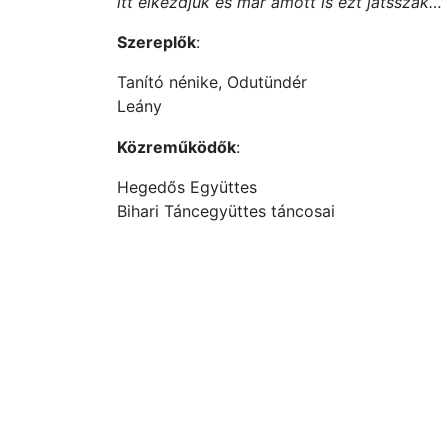
itt elkezdjük és már amott is ezt játsszák…”
Szereplők
:
Tanító nénike, Odutündér
Leány
Közreműködők
:
Hegedős Együttes
Bihari Táncegyüttes táncosai