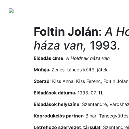
Foltin Jolán
:
A H
háza van,
1993.
Előadás címe
:
A Holdnak háza van
Műfaja
: Zenés, táncos költői játék
Szerző
: Kiss Anna, Kiss Ferenc, Foltin Jolán
Előadások dátuma
: 1993. 07. 11.
Előadások helyszíne
: Szentendre, Városha
Koprodukciós partner
: Bihari Táncegyüttes
Létrehozó szervezet, társulat
: Szentendrei