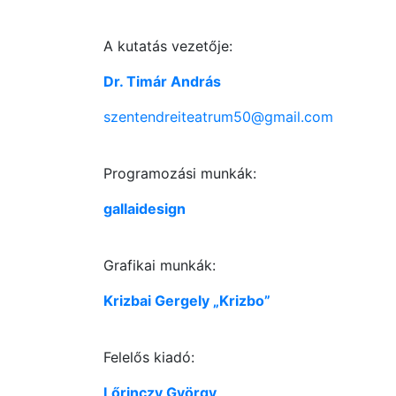
A kutatás vezetője:
Dr. Timár András
szentendreiteatrum50@gmail.com
Programozási munkák:
gallaidesign
Grafikai munkák:
Krizbai Gergely „Krizbo”
Felelős kiadó:
Lőrinczy György