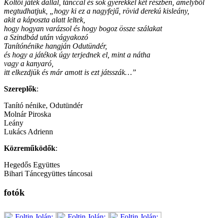
Költői játék dallal, tánccal és sok gyerekkel két részben, amelyből
megtudhatjuk, „hogy ki ez a nagyfejű, rövid derekú kisleány,
akit a káposzta alatt leltek,
hogy hogyan varázsol és hogy bogoz össze szálakat
a Szindbád után vágyakozó
Tanítónénike hangján Odutündér,
és hogy a játékok úgy terjednek el, mint a nátha
vagy a kanyaró,
itt elkezdjük és már amott is ezt játsszák…”
Szereplők
:
Tanító nénike, Odutündér
Molnár Piroska
Leány
Lukács Adrienn
Közreműködők
:
Hegedős Együttes
Bihari Táncegyüttes táncosai
fotók