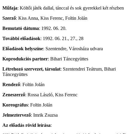
Műfaja
: Költői játék dallal, tánccal és sok gyerekkel két részben
Szerző
: Kiss Anna, Kiss Ferenc, Foltin Jolán
Bemutató dátuma
: 1992. 06. 20.
További előadások
: 1992. 06. 21., 27., 28
Előadások helyszíne
: Szentendre, Városháza udvara
Koprodukciós partner
: Bihari Táncegyüttes
Létrehozó szervezet, társulat
: Szentendrei Teátrum, Bihari
Táncegyüttes
Rendező
: Foltin Jolán
Zeneszerző
: Rossa László, Kiss Ferenc
Koreográfus
: Foltin Jolán
Jelmeztervező
: Imrik Zsuzsa
Az előadás rövid leírása
: