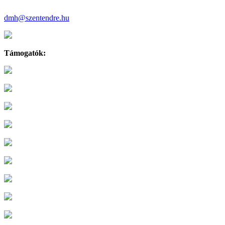
dmh@szentendre.hu
Támogatók: