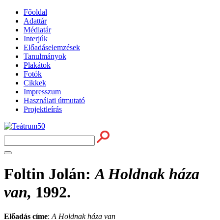
Főoldal
Adattár
Médiatár
Interjúk
Előadáselemzések
Tanulmányok
Plakátok
Fotók
Cikkek
Impresszum
Használati útmutató
Projektleírás
Foltin Jolán
:
A Holdnak háza
van,
1992.
Előadás címe
:
A Holdnak háza van