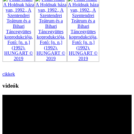
cikkek
videók