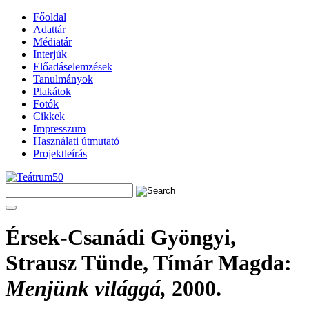
Főoldal
Adattár
Médiatár
Interjúk
Előadáselemzések
Tanulmányok
Plakátok
Fotók
Cikkek
Impresszum
Használati útmutató
Projektleírás
Érsek-Csanádi Gyöngyi,
Strausz Tünde, Tímár Magda
:
Menjünk világgá,
2000.