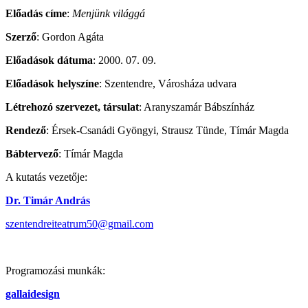
Előadás címe
:
Menjünk világgá
Szerző
: Gordon Agáta
Előadások dátuma
: 2000. 07. 09.
Előadások helyszíne
: Szentendre, Városháza udvara
Létrehozó szervezet, társulat
: Aranyszamár Bábszínház
Rendező
: Érsek-Csanádi Gyöngyi, Strausz Tünde, Tímár Magda
Bábtervező
: Tímár Magda
A kutatás vezetője:
Dr. Timár András
szentendreiteatrum50@gmail.com
Programozási munkák:
gallaidesign