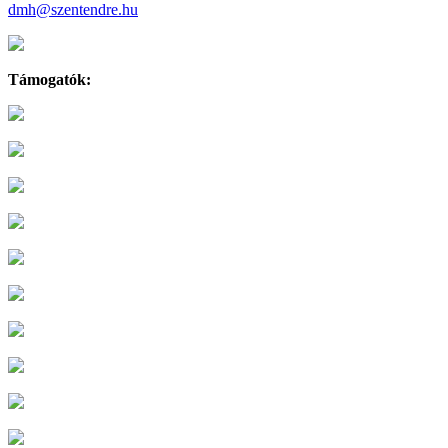
dmh@szentendre.hu
Támogatók: