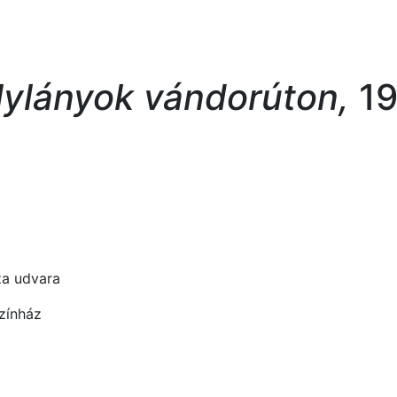
lylányok vándorúton,
19
́za udvara
zínház