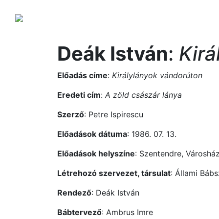
Deák István
:
Kirá
Előadás címe
:
Királylányok vándorúton
Eredeti cím
:
A zöld császár lánya
Szerző
: Petre Ispirescu
Előadások dátuma
: 1986. 07. 13.
Előadások helyszíne
: Szentendre, Városha
Létrehozó szervezet, társulat
: Állami Bábs
Rendező
: Deák István
Bábtervező
: Ambrus Imre