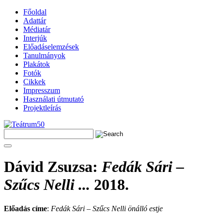
Főoldal
Adattár
Médiatár
Interjúk
Előadáselemzések
Tanulmányok
Plakátok
Fotók
Cikkek
Impresszum
Használati útmutató
Projektleírás
Dávid Zsuzsa
:
Fedák Sári –
Szűcs Nelli ...
2018.
Előadás címe
:
Fedák Sári – Szűcs Nelli önálló estje