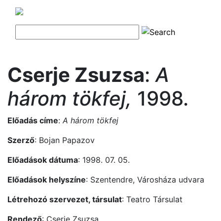
Cserje Zsuzsa
:
A
három tökfej,
1998.
Előadás címe
:
A három tökfej
Szerző
: Bojan Papazov
Előadások dátuma
: 1998. 07. 05.
Előadások helyszíne
: Szentendre, Városháza udvara
Létrehozó szervezet, társulat
: Teatro Társulat
Rendező
: Cserje Zsuzsa