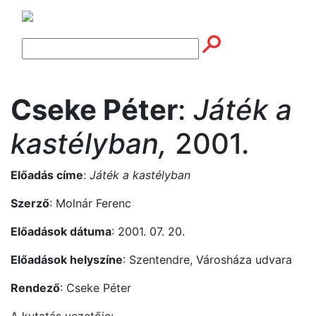
Cseke Péter
:
Játék a
kastélyban,
2001.
Előadás címe
:
Játék a kastélyban
Szerző
: Molnár Ferenc
Előadások dátuma
: 2001. 07. 20.
Előadások helyszíne
: Szentendre, Városháza udvara
Rendező
: Cseke Péter
A kutatás vezetője: